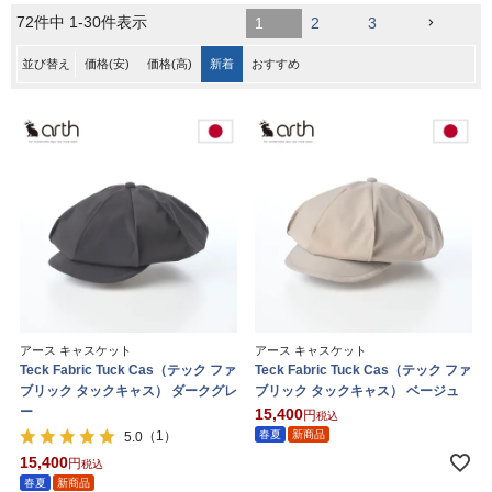
72
件中
1
-
30
件表示
1
2
3
並び替え
価格(安)
価格(高)
新着
おすすめ
アース キャスケット
アース キャスケット
Teck Fabric Tuck Cas（テック ファ
Teck Fabric Tuck Cas（テック ファ
ブリック タックキャス） ダークグレ
ブリック タックキャス） ベージュ
ー
15,400
税込
（1）
春夏
新商品
5.0
15,400
税込
春夏
新商品