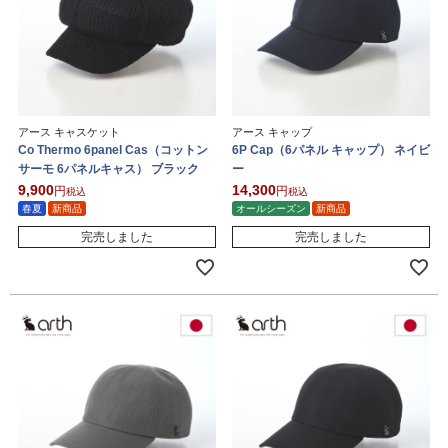
アース キャスケット
アース キャップ
Co Thermo 6panel Cas（コットン
6P Cap（6パネル キャップ） ネイビ
サーモ 6パネルキャス） ブラック
ー
9,900
14,300
税込
税込
春夏
新商品
オールシーズン
新商品
完売しました
完売しました