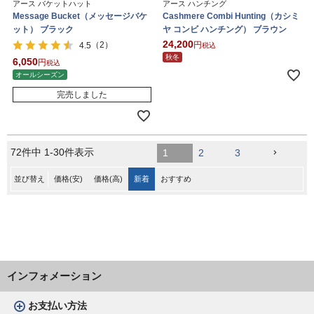
アース バケットハット
アース ハンチング
Message Bucket（メッセージバケ
Cashmere Combi Hunting（カシミ
ット） ブラック
ヤ コンビ ハンチング） ブラウン
24,200
（2）
4.5
税込
秋冬
6,050
税込
オールシーズン
完売しました
72
件中
1
-
30
件表示
1
2
3
並び替え
価格(安)
価格(高)
新着
おすすめ
インフォメーション
お支払い方法