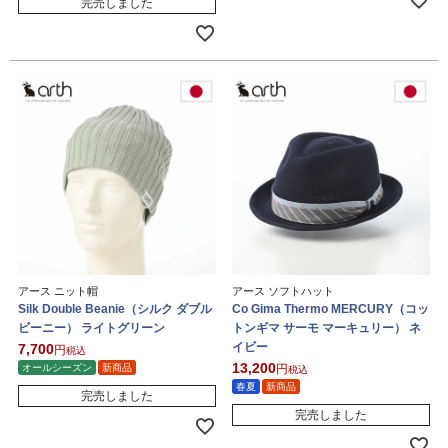
完売しました
アース ニット帽
アース ソフトハット
Silk Double Beanie（シルク ダブル
Co Gima Thermo MERCURY（コッ
ビーニー） ライトグリーン
トンギマ サーモ マーキュリー） ネ
イビー
7,700
税込
13,200
オールシーズン
新商品
税込
春夏
新商品
完売しました
完売しました