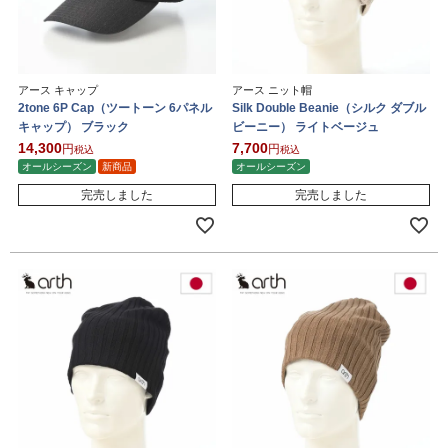
アース キャップ
アース ニット帽
2tone 6P Cap（ツートーン 6パネル
Silk Double Beanie（シルク ダブル
キャップ） ブラック
ビーニー） ライトベージュ
14,300
7,700
税込
税込
オールシーズン
新商品
オールシーズン
完売しました
完売しました