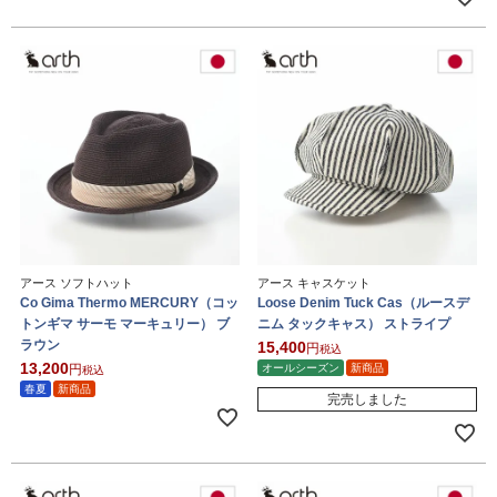
アース ソフトハット
アース キャスケット
Co Gima Thermo MERCURY（コッ
Loose Denim Tuck Cas（ルースデ
トンギマ サーモ マーキュリー） ブ
ニム タックキャス） ストライプ
ラウン
15,400
税込
13,200
オールシーズン
新商品
税込
春夏
新商品
完売しました