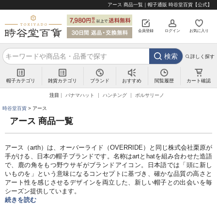
アース 商品一覧｜帽子通販 時谷堂百貨【公式】
会員登録
ログイン
お気に入り
検索
詳しく探す
帽子カテゴリ
雑貨カテゴリ
ブランド
閲覧履歴
カート確認
おすすめ
注目
パナマハット
ハンチング
ボルサリーノ
時谷堂百貨
アース
アース 商品一覧
アース（arth）は、オーバーライド（OVERRIDE）と同じ株式会社栗原が
手がける、日本の帽子ブランドです。名称はartとhatを組み合わせた造語
で、鹿の角をもつ野ウサギがブランドアイコン。日本語では「頭に新し
いものを」という意味になるコンセプトに基づき、確かな品質の高さと
アート性を感じさせるデザインを両立した、新しい帽子との出会いを毎
シーズン提供しています。
続きを読む