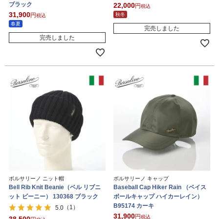
ブラック
22,000
税込
31,900
秋冬
税込
春夏
完売しました
完売しました
ボルサリーノ ニット帽
ボルサリーノ キャップ
Bell Rib Knit Beanie（ベル リブニ
Baseball Cap Hiker Rain （ベイス
ット ビーニー） 130368 ブラック
ボールキャップ ハイカーレイン）
B95174 カーキ
（1）
5.0
31,900
税込