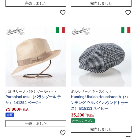
完売しました
完売しました
ボルサリーノ パラシゾールハット
ボルサリーノ キャスケット
Parasisol tesa（パラシゾール テ
Hunting Ubaldo Houndstooth（ハ
サ） 141254 ベージュ
ンチング ウルバド ハウンドトゥー
ス） B15113 ネイビー
75,900
税込
35,200
春夏
税込
オールシーズン
完売しました
完売しました