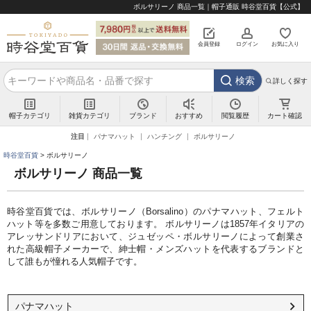
ボルサリーノ 商品一覧｜帽子通販 時谷堂百貨【公式】
会員登録
ログイン
お気に入り
検索
詳しく探す
帽子カテゴリ
雑貨カテゴリ
ブランド
閲覧履歴
カート確認
おすすめ
注目
パナマハット
ハンチング
ボルサリーノ
時谷堂百貨
ボルサリーノ
ボルサリーノ 商品一覧
時谷堂百貨では、ボルサリーノ（Borsalino）のパナマハット、フェルト
ハット等を多数ご用意しております。 ボルサリーノは1857年イタリアの
アレッサンドリアにおいて、ジュゼッペ・ボルサリーノによって創業さ
れた高級帽子メーカーで、紳士帽・メンズハットを代表するブランドと
して誰もが憧れる人気帽子です。
パナマハット