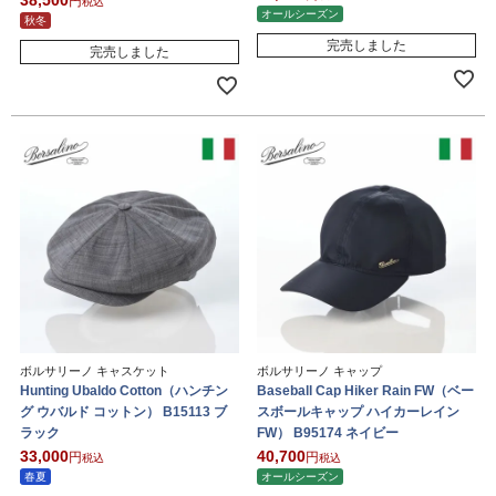
38,500
税込
オールシーズン
秋冬
完売しました
完売しました
ボルサリーノ キャスケット
ボルサリーノ キャップ
Hunting Ubaldo Cotton（ハンチン
Baseball Cap Hiker Rain FW（ベー
グ ウバルド コットン） B15113 ブ
スボールキャップ ハイカーレイン
ラック
FW） B95174 ネイビー
33,000
40,700
税込
税込
春夏
オールシーズン