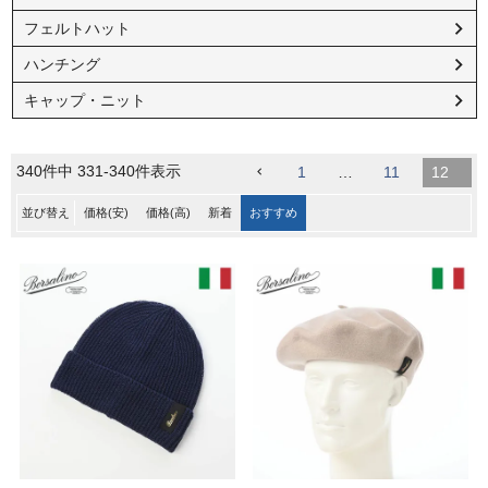
フェルトハット
ハンチング
キャップ・ニット
340
件中
331
-
340
件表示
1
…
11
12
並び替え
価格(安)
価格(高)
新着
おすすめ