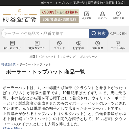
ボーラー・トップハット 商品一覧｜帽子通販 時谷堂百貨【公式】
会員登録
ログイン
お気に入り
検索
詳しく探す
帽子カテゴリ
雑貨カテゴリ
ブランド
閲覧履歴
カート確認
おすすめ
注目
パナマハット
ハンチング
ボルサリーノ
時谷堂百貨
ボーラー・トップハット
ボーラー・トップハット 商品一覧
ボーラーハットは、丸い半球型の頭頂部（クラウン）と巻き上がったつ
ば（ブリム）が特徴の帽子です。19世紀半ばのイギリスで、馬に乗る
際、木の枝などから頭を守る帽子として着想され、ウィリアム・ボーラ
ーという製造業者が完成させたのものがボーラーハットのルーツとされ
ています。元々は乗馬用の帽子として広まったボーラーハットですが、
上流階級がかぶるトップハット（シルクハット）と、労働者階級がかぶ
る中折れ帽（ソフトハット）の中間的な帽子として、19世紀末にタウン
ユースのアイテムとしても人気を博しました。