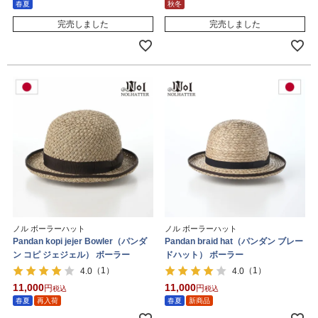
春夏
秋冬
完売しました
完売しました
ノル ボーラーハット
ノル ボーラーハット
Pandan kopi jejer Bowler（パンダ
Pandan braid hat（パンダン ブレー
ン コピ ジェジェル） ボーラー
ドハット） ボーラー
（1）
（1）
4.0
4.0
11,000
11,000
税込
税込
春夏
再入荷
春夏
新商品