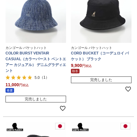
カンゴール バケットハット
カンゴール バケットハット
COLOR BURST VENTAIR
CORD BUCKET（コーデュロイ バ
CASUAL（カラーバースト ベントエ
ケット） ブラック
アー カジュアル） デニムグラディエ
9,900
税込
ント
秋冬
（1）
5.0
完売しました
11,000
税込
春夏
完売しました