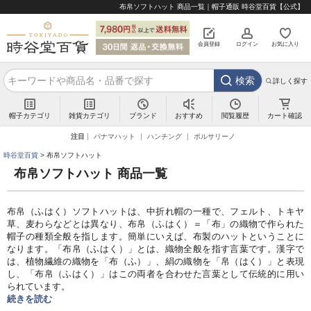
布帛ソフトハット 商品一覧｜帽子通販 時谷堂百貨【公式】
会員登録
ログイン
お気に入り
検索
詳しく探す
帽子カテゴリ
雑貨カテゴリ
ブランド
閲覧履歴
カート確認
おすすめ
注目
パナマハット
ハンチング
ボルサリーノ
時谷堂百貨
布帛ソフトハット
布帛ソフトハット 商品一覧
布帛（ふはく）ソフトハットは、中折れ帽の一種で、フェルト、トキヤ
草、麦わらなどとは異なり、布帛（ふはく）＝「布」の織物で作られた
帽子の種類全般を指します。簡単にいえば、布製のハットということに
なります。「布帛（ふはく）」とは、織物全般を指す言葉です。漢字で
は、植物繊維の織物を「布（ふ）」、絹の織物を「帛（はく）」と表現
し、「布帛（ふはく）」はこの両者を合わせた言葉として伝統的に用い
られています。
続きを読む