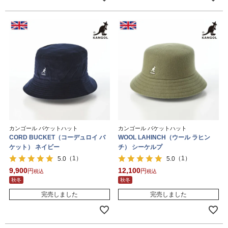
カンゴール バケットハット
カンゴール バケットハット
CORD BUCKET（コーデュロイ バ
WOOL LAHINCH（ウール ラヒン
ケット） ネイビー
チ） シーケルプ
（1）
（1）
5.0
5.0
9,900
12,100
税込
税込
秋冬
秋冬
完売しました
完売しました