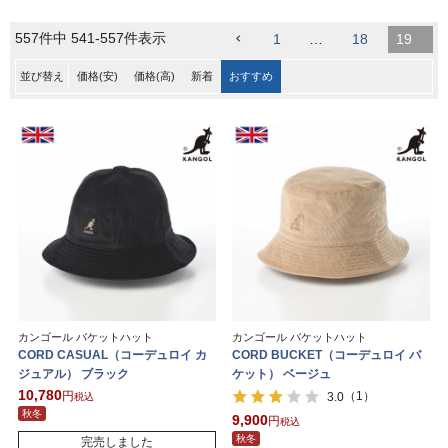
557
件中
541
-
557
件表示
1
…
18
19
並び替え
価格(安)
価格(高)
新着
おすすめ
カンゴール バケットハット
カンゴール バケットハット
CORD CASUAL（コーデュロイ カ
CORD BUCKET（コーデュロイ バ
ジュアル） ブラック
ケット） ベージュ
10,780
（1）
3.0
税込
秋冬
9,900
税込
秋冬
完売しました