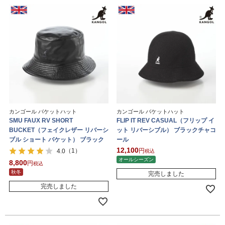
カンゴール バケットハット
カンゴール バケットハット
SMU FAUX RV SHORT
FLIP IT REV CASUAL（フリップ イ
BUCKET（フェイクレザー リバーシ
ット リバーシブル） ブラックチャコ
ブル ショート バケット） ブラック
ール
12,100
（1）
4.0
税込
オールシーズン
8,800
税込
秋冬
完売しました
完売しました