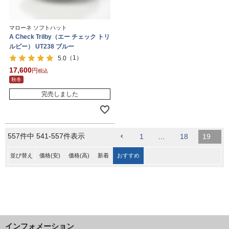
マローネ ソフトハット
A Check Trilby（エー チェック トリ
ルビー） UT238 ブルー
（1）
5.0
17,600
税込
秋冬
完売しました
557
件中
541
-
557
件表示
1
…
18
19
並び替え
価格(安)
価格(高)
新着
おすすめ
インフォメーション