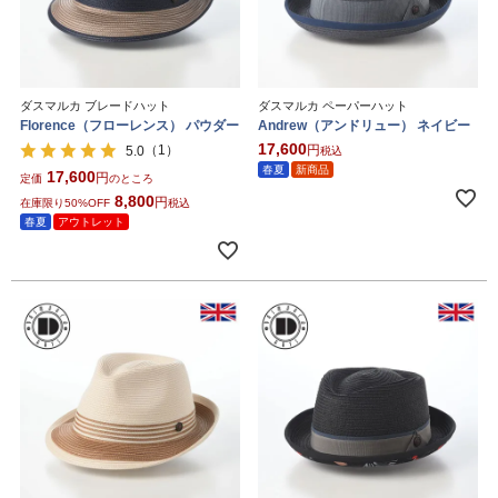
ダスマルカ ブレードハット
ダスマルカ ペーパーハット
Florence（フローレンス） パウダー
Andrew（アンドリュー） ネイビー
17,600
（1）
5.0
税込
春夏
新商品
17,600
定価
のところ
8,800
在庫限り50%OFF
税込
春夏
アウトレット