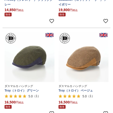
レー
イボリー
14,850
19,800
税込
税込
秋冬
秋冬
ダスマルカ ハンチング
ダスマルカ ハンチング
Troy（トロイ） グリーン
Troy（トロイ） ベージュ
（1）
（1）
5.0
5.0
16,500
16,500
税込
税込
秋冬
秋冬