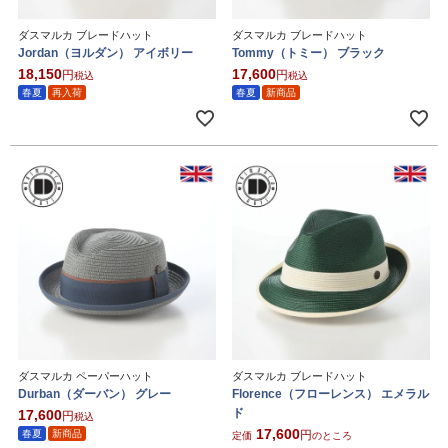
ダスマルカ ブレードハット
ダスマルカ ブレードハット
Jordan（ヨルダン） アイボリー
Tommy（トミー） ブラック
18,150
17,600
税込
税込
春夏
再入荷
春夏
新商品
ダスマルカ ペーパーハット
ダスマルカ ブレードハット
Durban（ダーバン） グレー
Florence（フローレンス） エメラル
ド
17,600
税込
17,600
春夏
新商品
定価
のところ