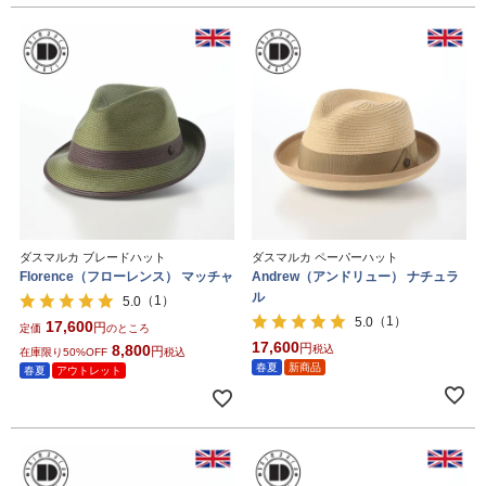
ダスマルカ ブレードハット
ダスマルカ ペーパーハット
Florence（フローレンス） マッチャ
Andrew（アンドリュー） ナチュラ
ル
（1）
5.0
（1）
5.0
17,600
定価
のところ
17,600
8,800
税込
在庫限り50%OFF
税込
春夏
新商品
春夏
アウトレット