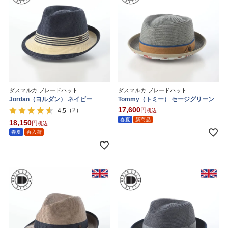
ダスマルカ ブレードハット
ダスマルカ ブレードハット
Jordan（ヨルダン） ネイビー
Tommy（トミー） セージグリーン
17,600
（2）
4.5
税込
春夏
新商品
18,150
税込
春夏
再入荷