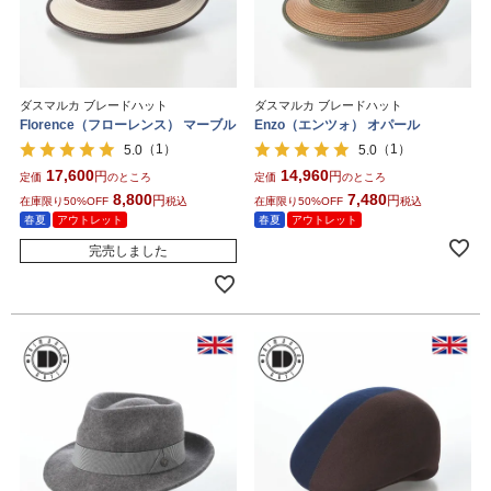
ダスマルカ ブレードハット
ダスマルカ ブレードハット
Florence（フローレンス） マーブル
Enzo（エンツォ） オパール
（1）
（1）
5.0
5.0
17,600
14,960
定価
のところ
定価
のところ
8,800
7,480
在庫限り50%OFF
税込
在庫限り50%OFF
税込
春夏
アウトレット
春夏
アウトレット
完売しました