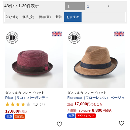
43
件中
1
-
30
件表示
1
2
並び替え
価格(安)
価格(高)
新着
おすすめ
ダスマルカ ブレードハット
ダスマルカ ブレードハット
Rico（リコ） バーガンディ
Florence（フローレンス） ベージュ
17,600
（1）
4.0
定価
のところ
8,800
17,600
在庫限り50%OFF
税込
税込
春夏
アウトレット
春夏
新商品