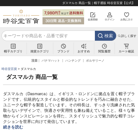
ダスマルカ 商品一覧｜帽子通販 時谷堂百貨【公式】
会員登録
ログイン
お気に入り
検索
詳しく探す
帽子カテゴリ
雑貨カテゴリ
ブランド
閲覧履歴
カート確認
おすすめ
注目
パナマハット
ハンチング
ボルサリーノ
時谷堂百貨
ダスマルカ
ダスマルカ 商品一覧
ダスマルカ（Dasmarca）は、イギリス・ロンドンに拠点を置く帽子ブラ
ンドです。伝統的なスタイルと都会的なトレンドを巧みに融合させた、
ユニークな帽子を製造しています。その特長は、すっきり洗練された気
取らないデザインで、快適さや実用性も兼ね備えていること。様々な事
物からインスピレーションを得た、スタイリッシュで魅力的な帽子コレ
クションを世界に向けて発信しています。
続きを読む