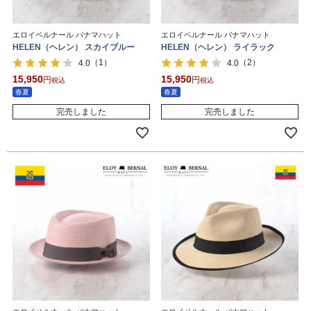
エロイベルナール パナマハット
エロイベルナール パナマハット
HELEN（ヘレン） スカイブルー
HELEN（ヘレン） ライラック
（1）
（2）
4.0
4.0
15,950
15,950
税込
税込
春夏
春夏
完売しました
完売しました