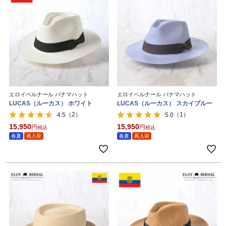
エロイベルナール パナマハット
エロイベルナール パナマハット
LUCAS（ルーカス） ホワイト
LUCAS（ルーカス） スカイブルー
（2）
（1）
4.5
5.0
15,950
15,950
税込
税込
春夏
再入荷
春夏
再入荷