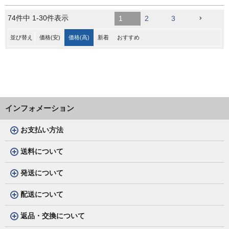
74
件中
1
-
30
件表示
1
2
3
並び替え
価格(安)
価格(高)
新着
おすすめ
インフォメーション
お支払い方法
送料について
発送について
配送について
返品・交換について