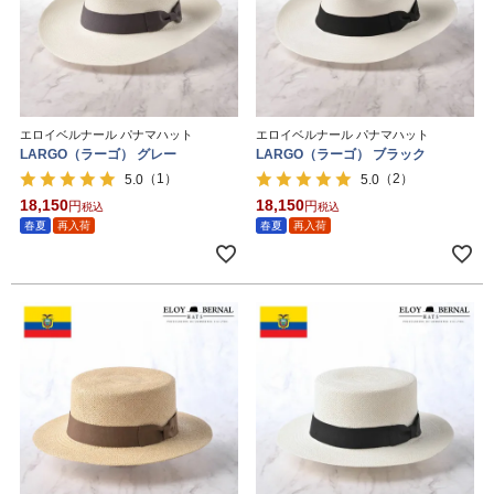
エロイベルナール パナマハット
エロイベルナール パナマハット
LARGO（ラーゴ） グレー
LARGO（ラーゴ） ブラック
（1）
（2）
5.0
5.0
18,150
18,150
税込
税込
春夏
再入荷
春夏
再入荷