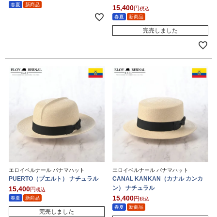
春夏
新商品
15,400
税込
春夏
新商品
完売しました
エロイベルナール パナマハット
エロイベルナール パナマハット
PUERTO（プエルト） ナチュラル
CANAL KANKAN（カナル カンカ
ン） ナチュラル
15,400
税込
15,400
春夏
新商品
税込
春夏
新商品
完売しました