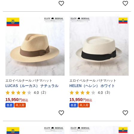
エロイベルナール パナマハット
エロイベルナール パナマハット
LUCAS（ルーカス） ナチュラル
HELEN（ヘレン） ホワイト
（2）
（3）
4.0
4.0
15,950
15,950
税込
税込
春夏
再入荷
春夏
再入荷