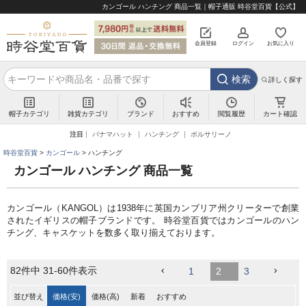
カンゴール ハンチング 商品一覧｜帽子通販 時谷堂百貨【公式】
会員登録
ログイン
お気に入り
検索
詳しく探す
帽子カテゴリ
雑貨カテゴリ
ブランド
閲覧履歴
カート確認
おすすめ
注目
パナマハット
ハンチング
ボルサリーノ
時谷堂百貨
カンゴール
ハンチング
カンゴール ハンチング 商品一覧
カンゴール（KANGOL）は1938年に英国カンブリア州クリーターで創業
されたイギリスの帽子ブランドです。 時谷堂百貨ではカンゴールのハン
チング、キャスケットを数多く取り揃えております。
82
件中
31
-
60
件表示
1
2
3
並び替え
価格(安)
価格(高)
新着
おすすめ