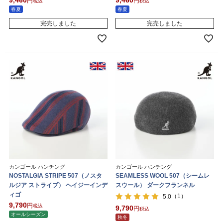
9,460
9,460
税込
税込
春夏
春夏
完売しました
完売しました
カンゴール ハンチング
カンゴール ハンチング
NOSTALGIA STRIPE 507（ノスタ
SEAMLESS WOOL 507（シームレ
ルジア ストライプ） ヘイジーインデ
スウール） ダークフランネル
ィゴ
（1）
5.0
9,790
税込
9,790
税込
オールシーズン
秋冬