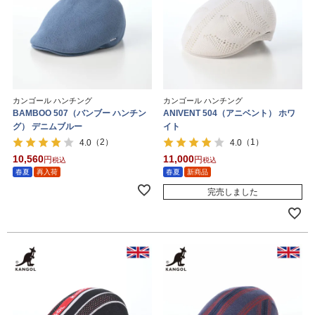
カンゴール ハンチング
カンゴール ハンチング
BAMBOO 507（バンブー ハンチン
ANIVENT 504（アニベント） ホワ
グ） デニムブルー
イト
（2）
（1）
4.0
4.0
10,560
11,000
税込
税込
春夏
再入荷
春夏
新商品
完売しました