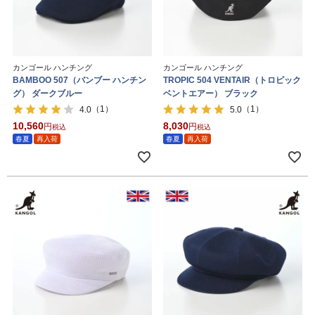
カンゴール ハンチング
カンゴール ハンチング
BAMBOO 507（バンブー ハンチン
TROPIC 504 VENTAIR（トロピック
グ） ダークブルー
ベントエアー） ブラック
（1）
（1）
4.0
5.0
10,560
8,030
税込
税込
春夏
再入荷
春夏
再入荷