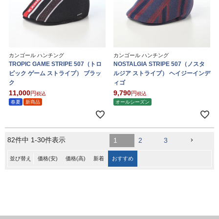
カンゴール ハンチング
カンゴール ハンチング
TROPIC GAME STRIPE 507（トロ
NOSTALGIA STRIPE 507（ノスタ
ピック ゲーム ストライプ） ブラッ
ルジア ストライプ） ヘイジーインデ
ク
ィゴ
11,000
9,790
税込
税込
春夏
新商品
オールシーズン
82
件中
1
-
30
件表示
1
2
3
並び替え
価格(安)
価格(高)
新着
おすすめ