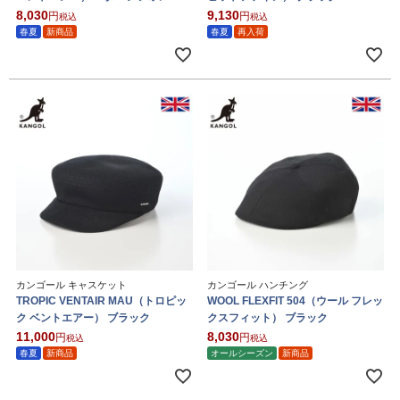
8,030
9,130
税込
税込
春夏
新商品
春夏
再入荷
カンゴール キャスケット
カンゴール ハンチング
TROPIC VENTAIR MAU（トロピッ
WOOL FLEXFIT 504（ウール フレッ
ク ベントエアー） ブラック
クスフィット） ブラック
11,000
8,030
税込
税込
春夏
新商品
オールシーズン
新商品