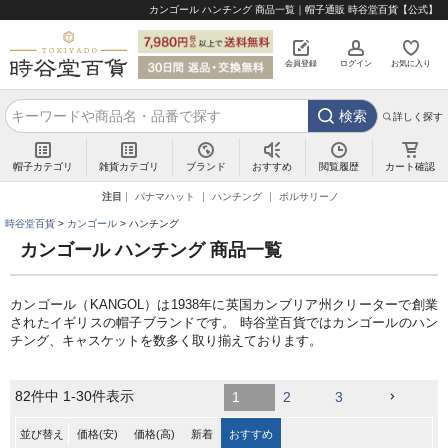
カンゴール ハンチング 商品一覧｜帽子通販 時谷堂百貨【公式】
会員登録
ログイン
お気に入り
検索
詳しく探す
帽子カテゴリ
雑貨カテゴリ
ブランド
閲覧履歴
カート確認
おすすめ
注目
パナマハット
ハンチング
ボルサリーノ
時谷堂百貨
カンゴール
ハンチング
カンゴール ハンチング 商品一覧
カンゴール（KANGOL）は1938年に英国カンブリア州クリーターで創業
されたイギリスの帽子ブランドです。 時谷堂百貨ではカンゴールのハン
チング、キャスケットを数多く取り揃えております。
82
件中
1
-
30
件表示
1
2
3
並び替え
価格(安)
価格(高)
新着
おすすめ