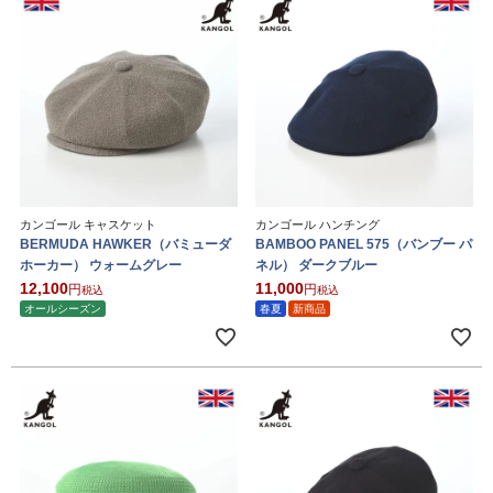
カンゴール キャスケット
カンゴール ハンチング
BERMUDA HAWKER（バミューダ
BAMBOO PANEL 575（バンブー パ
ホーカー） ウォームグレー
ネル） ダークブルー
12,100
11,000
税込
税込
オールシーズン
春夏
新商品