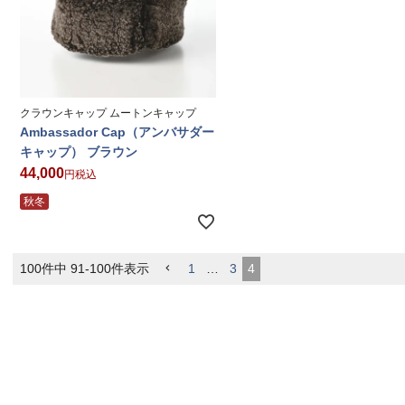
クラウンキャップ ムートンキャップ
Ambassador Cap（アンバサダー
キャップ） ブラウン
44,000
税込
秋冬
100
件中
91
-
100
件表示
1
…
3
4