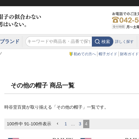
ブランド
検索
詳しく探す
エクアドル
スウェーデン
ウエスタンハット・テンガロンハット
エクアドル
クリスティーズ ロンドン
ノ
初めての方へ
帽子ガイド
財布ガイド
その他の帽子 商品一覧
時谷堂百貨が取り揃える「その他の帽子」一覧です。
100
件中
91
-
100
件表示
1
…
3
4