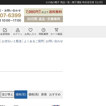
その他の帽子 商品一覧｜帽子通販 時谷堂百貨【公式】
会員登録
ログイン
お気に入り
閲覧履歴
カート確認
チロリアンハット・アルペンハット
お支払いと配送
よくあるご質問
お問い合わせ
価格(安)
価格(高)
新着
おすすめ
並び替え