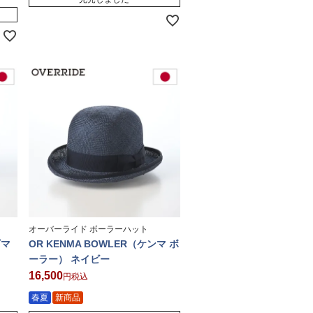
オーバーライド ボーラーハット
ギマ
OR KENMA BOWLER（ケンマ ボ
ーラー） ネイビー
16,500
税込
春夏
新商品