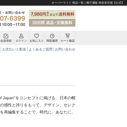
オーバーライド 商品一覧｜帽子通販 時谷堂百貨【公式】
会員登録
ログイン
お気に入り
閲覧履歴
カート確認
チロリアンハット・アルペンハット
お支払いと配送
よくあるご質問
お問い合わせ
e of Japan"をコンセプトに掲げる、日本の帽
の感性と誇りをもって、デザイン、セレク
を再編集することで、時代に、あなたに、