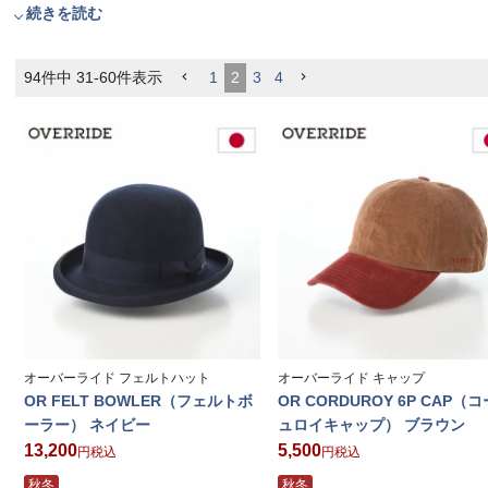
続きを読む
94
件中
31
-
60
件表示
1
2
3
4
オーバーライド フェルトハット
オーバーライド キャップ
OR FELT BOWLER（フェルトボ
OR CORDUROY 6P CAP（
ーラー） ネイビー
ュロイキャップ） ブラウン
13,200
5,500
税込
税込
秋冬
秋冬