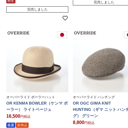
秋冬
完売しました
完売しました
オーバーライド ボーラーハット
オーバーライド ハンチング
OR KENMA BOWLER（ケンマ ボ
OR OGC GIMA KNIT
ーラー） ライトベージュ
HUNTING（ギマ ニット ハン
グ） グリーン
16,500
税込
8,800
税込
春夏
新商品