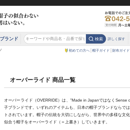
ブランド
検索
詳しく探す
エクアドル
スウェーデン
ウエスタンハット・テンガロンハット
エクアドル
クリスティーズ ロンドン
ノ
初めての方へ
帽子ガイド
財布ガイド
オーバーライド 商品一覧
オーバーライド（OVERRIDE）は、"Made in JapanではなくSens
子ブランドです。いずれのアイテムも、日本の帽子ブランドならでは
トされています。帽子の伝統を大切にしながら、世界中の多様な文化
似合う帽子をオーバーライド（＝上書き）していきます。