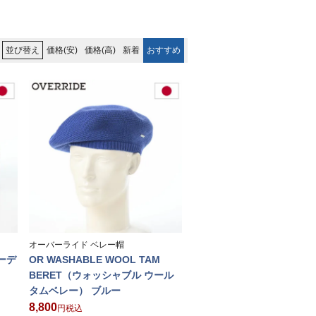
価格(安)
価格(高)
新着
おすすめ
並び替え
オーバーライド ベレー帽
コーデ
OR WASHABLE WOOL TAM
BERET（ウォッシャブル ウール
タムベレー） ブルー
8,800
税込