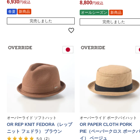
6,930
税込
8,800
税込
春夏
新商品
オールシーズン
新商品
完売しました
完売しました
オーバーライド ソフトハット
オーバーライド ポークパイハット
OR REP KNIT FEDORA（レップ
OR PAPER CLOTH PORK
ニット フェドラ） ブラウン
PIE（ペーパークロス ポーク
イ） ベージュ
（2）
5.0