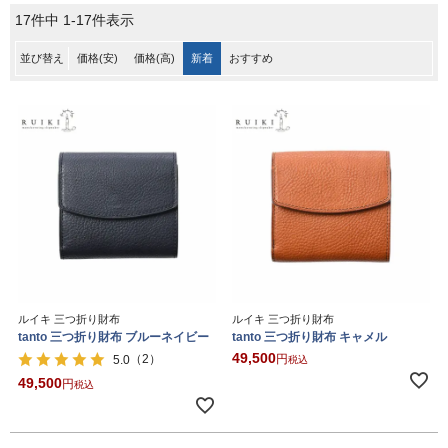
17
件中
1
-
17
件表示
並び替え
価格(安)
価格(高)
新着
おすすめ
ルイキ 三つ折り財布
ルイキ 三つ折り財布
tanto 三つ折り財布 ブルーネイビー
tanto 三つ折り財布 キャメル
49,500
（2）
5.0
税込
49,500
税込