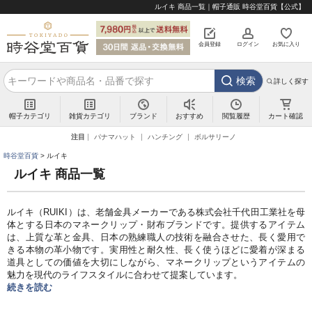
ルイキ 商品一覧｜帽子通販 時谷堂百貨【公式】
会員登録
ログイン
お気に入り
検索
詳しく探す
帽子カテゴリ
雑貨カテゴリ
ブランド
閲覧履歴
カート確認
おすすめ
注目
パナマハット
ハンチング
ボルサリーノ
時谷堂百貨
ルイキ
ルイキ 商品一覧
ルイキ（RUIKI）は、老舗金具メーカーである株式会社千代田工業社を母
体とする日本のマネークリップ・財布ブランドです。提供するアイテム
は、上質な革と金具、日本の熟練職人の技術を融合させた、長く愛用で
きる本物の革小物です。実用性と耐久性、長く使うほどに愛着が深まる
道具としての価値を大切にしながら、マネークリップというアイテムの
魅力を現代のライフスタイルに合わせて提案しています。
続きを読む