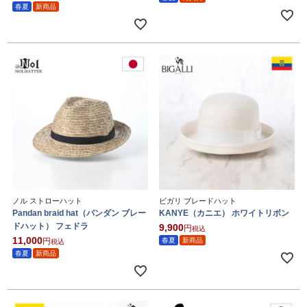
春夏
新商品
ノル ストローハット
ビガリ ブレードハット
Pandan braid hat（パンダン ブレー
KANYE（カニエ） ホワイトリボン
ドハット） フェドラ
9,900
税込
11,000
春夏
新商品
税込
春夏
新商品