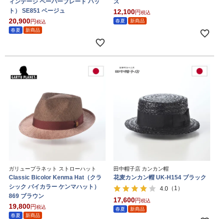
ィンテージ ペーパーブレード ハッ
ズ
ト） SE851 ベージュ
12,100
税込
20,900
春夏
新商品
税込
春夏
新商品
ガリュープラネット ストローハット
田中帽子店 カンカン帽
Classic Bicolor Kenma Hat（クラ
花麦カンカン帽 UK-H154 ブラック
シック バイカラー ケンマハット）
（1）
4.0
869 ブラウン
17,600
税込
19,800
税込
春夏
新商品
春夏
新商品