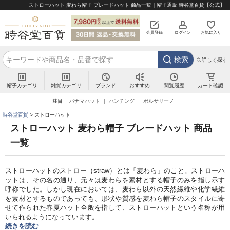
ストローハット 麦わら帽子 ブレードハット 商品一覧｜帽子通販 時谷堂百貨【公式】
会員登録
ログイン
お気に入り
検索
詳しく探す
帽子カテゴリ
雑貨カテゴリ
ブランド
閲覧履歴
カート確認
おすすめ
注目
パナマハット
ハンチング
ボルサリーノ
時谷堂百貨
ストローハット
ストローハット 麦わら帽子 ブレードハット 商品
一覧
ストローハットのストロー（straw）とは「麦わら」のこと。ストローハ
ットは、その名の通り、元々は麦わらを素材とする帽子のみを指し示す
呼称でした。しかし現在においては、麦わら以外の天然繊維や化学繊維
を素材とするものであっても、形状や質感を麦わら帽子のスタイルに寄
せて作られた春夏ハット全般を指して、ストローハットという名称が用
いられるようになっています。
続きを読む