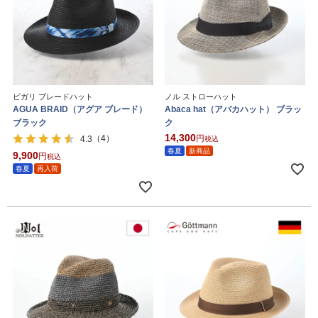
ビガリ ブレードハット
ノル ストローハット
AGUA BRAID（アグア ブレード）
Abaca hat（アバカハット） ブラッ
ブラック
ク
14,300
（4）
4.3
税込
春夏
新商品
9,900
税込
春夏
再入荷