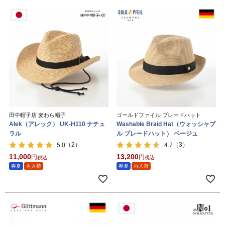
田中帽子店 麦わら帽子
ゴールドファイル ブレードハット
Alek（アレック） UK-H110 ナチュ
Washable Braid Hat（ウォッシャブ
ラル
ル ブレードハット） ベージュ
（2）
（3）
5.0
4.7
11,000
13,200
税込
税込
春夏
再入荷
春夏
再入荷