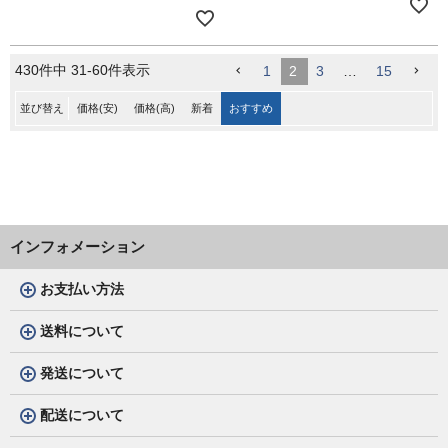
430
件中
31
-
60
件表示
1
2
3
…
15
並び替え
価格(安)
価格(高)
新着
おすすめ
インフォメーション
お支払い方法
送料について
発送について
配送について