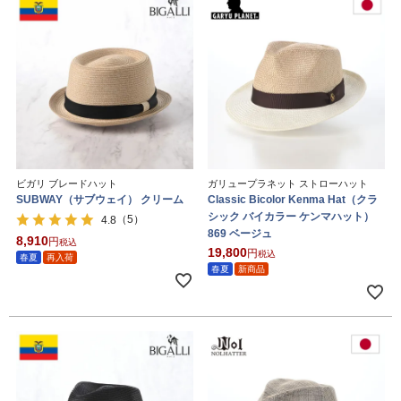
ビガリ ブレードハット
ガリュープラネット ストローハット
SUBWAY（サブウェイ） クリーム
Classic Bicolor Kenma Hat（クラ
シック バイカラー ケンマハット）
（5）
4.8
869 ベージュ
8,910
税込
19,800
税込
春夏
再入荷
春夏
新商品