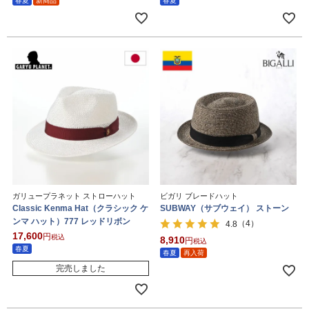
春夏
新商品
春夏
ガリュープラネット ストローハット
ビガリ ブレードハット
Classic Kenma Hat（クラシック ケ
SUBWAY（サブウェイ） ストーン
ンマ ハット）777 レッドリボン
（4）
4.8
17,600
税込
8,910
税込
春夏
春夏
再入荷
完売しました