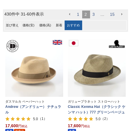
430
件中
31
-
60
件表示
1
2
3
…
15
並び替え
価格(安)
価格(高)
新着
おすすめ
ダスマルカ ペーパーハット
ガリュープラネット ストローハット
Andrew（アンドリュー） ナチュラ
Classic Kenma Hat（クラシック ケ
ル
ンマ ハット）777 グリーンベージュ
（1）
（2）
5.0
5.0
17,600
17,600
税込
税込