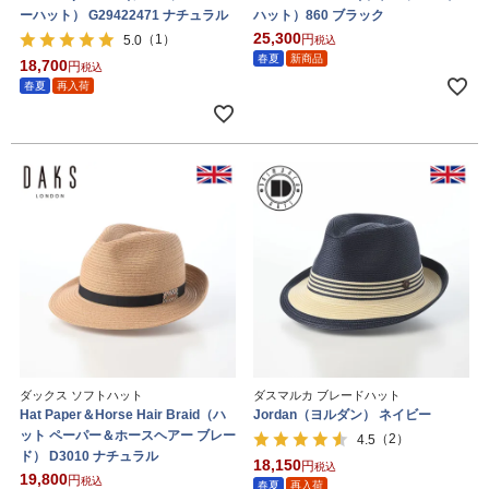
ーハット） G29422471 ナチュラル
ハット）860 ブラック
25,300
（1）
5.0
税込
春夏
新商品
18,700
税込
春夏
再入荷
ダックス ソフトハット
ダスマルカ ブレードハット
Hat Paper＆Horse Hair Braid（ハ
Jordan（ヨルダン） ネイビー
ット ペーパー＆ホースヘアー ブレー
（2）
4.5
ド） D3010 ナチュラル
18,150
税込
19,800
税込
春夏
再入荷