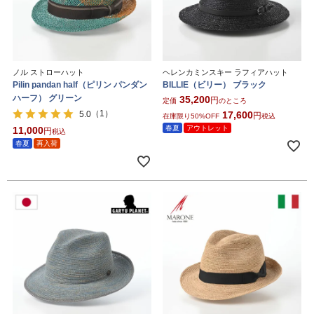
ノル ストローハット
ヘレンカミンスキー ラフィアハット
Pilin pandan half（ピリン パンダン
BILLIE（ビリー） ブラック
ハーフ） グリーン
35,200
定価
のところ
（1）
5.0
17,600
在庫限り50%OFF
税込
春夏
アウトレット
11,000
税込
春夏
再入荷