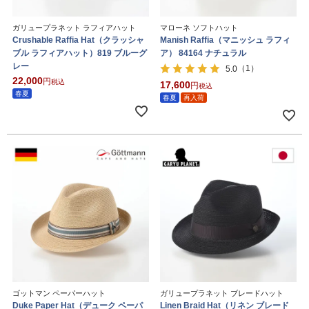
ガリュープラネット ラフィアハット
マローネ ソフトハット
Crushable Raffia Hat（クラッシャ
Manish Raffia（マニッシュ ラフィ
ブル ラフィアハット）819 ブルーグ
ア） 84164 ナチュラル
レー
（1）
5.0
22,000
税込
17,600
税込
春夏
春夏
再入荷
ゴットマン ペーパーハット
ガリュープラネット ブレードハット
Duke Paper Hat（デューク ペーパ
Linen Braid Hat（リネン ブレード