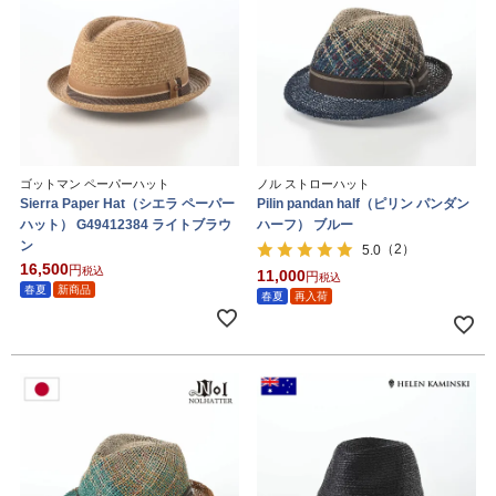
ゴットマン ペーパーハット
ノル ストローハット
Sierra Paper Hat（シエラ ペーパー
Pilin pandan half（ピリン パンダン
ハット） G49412384 ライトブラウ
ハーフ） ブルー
ン
（2）
5.0
16,500
税込
11,000
税込
春夏
新商品
春夏
再入荷