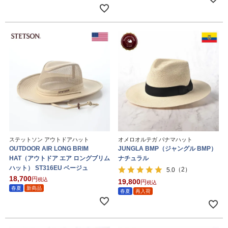
ステットソン アウトドアハット
オメロオルテガ パナマハット
OUTDOOR AIR LONG BRIM
JUNGLA BMP（ジャングル BMP）
HAT（アウトドア エア ロングブリム
ナチュラル
ハット） ST316EU ベージュ
（2）
5.0
18,700
税込
19,800
税込
春夏
新商品
春夏
再入荷