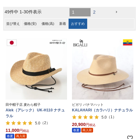
49
件中
1
-
30
件表示
1
2
並び替え
価格(安)
価格(高)
新着
おすすめ
田中帽子店 麦わら帽子
ビガリ パナマハット
Alek（アレック） UK-H110 ナチュ
KALAHARI（カラハリ）ナチュラル
ラル
（1）
5.0
（2）
5.0
20,900
税込
11,000
春夏
再入荷
税込
春夏
再入荷