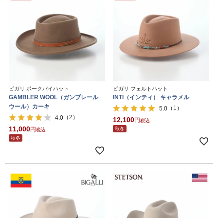
ビガリ ポークパイハット
ビガリ フェルトハット
GAMBLER WOOL（ガンブレール
INTI（インティ） キャラメル
ウール）カーキ
（1）
5.0
（2）
4.0
12,100
税込
11,000
秋冬
税込
秋冬