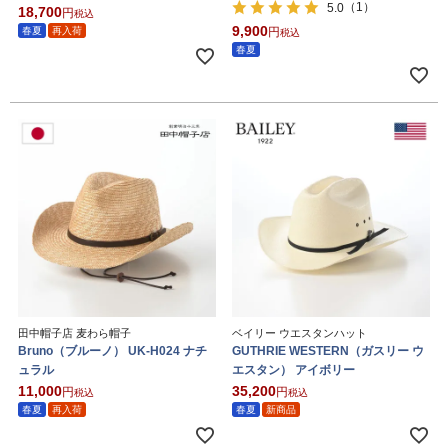
（1）
5.0
18,700
税込
9,900
春夏
再入荷
税込
春夏
田中帽子店 麦わら帽子
ベイリー ウエスタンハット
Bruno（ブルーノ） UK-H024 ナチ
GUTHRIE WESTERN（ガスリー ウ
ュラル
エスタン） アイボリー
11,000
35,200
税込
税込
春夏
再入荷
春夏
新商品