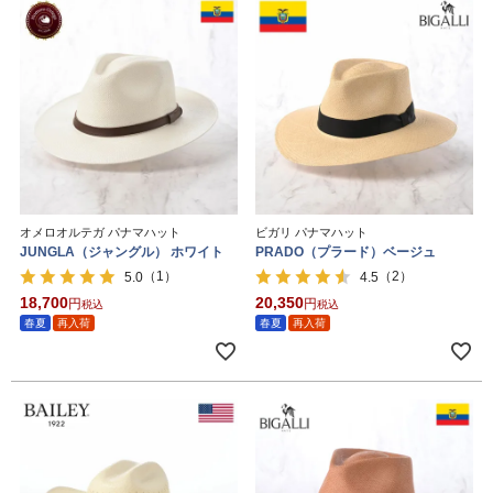
オメロオルテガ パナマハット
ビガリ パナマハット
JUNGLA（ジャングル） ホワイト
PRADO（プラード）ベージュ
（1）
（2）
5.0
4.5
18,700
20,350
税込
税込
春夏
再入荷
春夏
再入荷