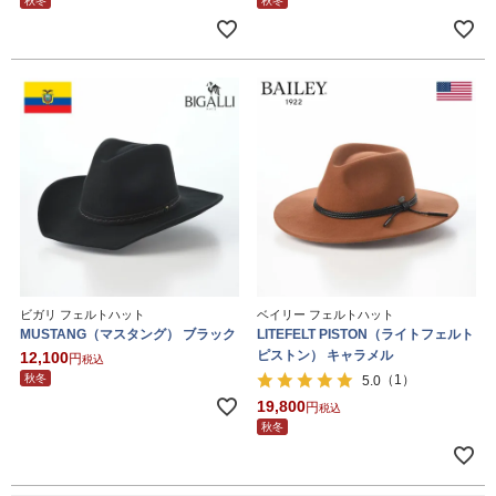
秋冬
秋冬
ビガリ フェルトハット
ベイリー フェルトハット
MUSTANG（マスタング） ブラック
LITEFELT PISTON（ライトフェルト
ピストン） キャラメル
12,100
税込
秋冬
（1）
5.0
19,800
税込
秋冬