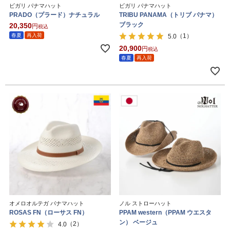
ビガリ パナマハット
ビガリ パナマハット
PRADO（プラード）ナチュラル
TRIBU PANAMA（トリブ パナマ）
ブラック
20,350
税込
春夏
再入荷
（1）
5.0
20,900
税込
春夏
再入荷
オメロオルテガ パナマハット
ノル ストローハット
ROSAS FN（ローサス FN）
PPAM western（PPAM ウエスタ
ン） ベージュ
（2）
4.0