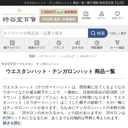
ウエスタンハット・テンガロンハット 商品一覧｜帽子通販 時谷堂百貨【公式】
会員登録
ログイン
お気に入り
検索
詳しく探す
帽子カテゴリ
雑貨カテゴリ
ブランド
閲覧履歴
カート確認
おすすめ
注目
パナマハット
ハンチング
ボルサリーノ
時谷堂百貨
ウエスタン・テンガロンハット
ウエスタンハット・テンガロンハット 商品一覧
ウエスタンハット（カウボーイハット）は、西部劇に出てくるようなカ
ウボーイなどが被る帽子のことで、一般的に、比較的高めの頭頂部（ク
ラウン）と長めのつば（ブリム）をもつことが特徴になります。ウエス
タンハット（カウボーイハット）はこうした帽子の総称で、その一種に
はテンガロンハットがあります。ちなみにテンガロンハットの名称の由
来には、「10ガロンの水が入るから」との説がありますが、10ガロンは
約38リットルにもなるため、あくまでも比喩的な呼称と考えられます。
続きを読む