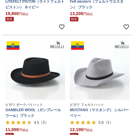
LITEFELT PISTON（ライトフェルト
Felt western（フェルトウエスタ
ピストン） ネイビー
ン） ブラック
19,800
13,200
税込
税込
秋冬
秋冬
ビガリ ポークパイハット
ビガリ フェルトハット
GAMBLER WOOL（ガンブレール
MUSTANG（マスタング） シルバー
ウール）ブラック
ベリー
（2）
（1）
4.5
5.0
11,000
12,100
税込
税込