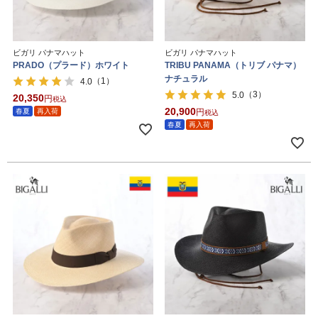
ビガリ パナマハット
ビガリ パナマハット
PRADO（プラード）ホワイト
TRIBU PANAMA（トリブ パナマ）
ナチュラル
（1）
4.0
（3）
5.0
20,350
税込
20,900
春夏
再入荷
税込
春夏
再入荷