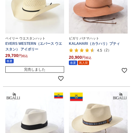
ベイリー ウエスタンハット
ビガリ パナマハット
EVERS WESTERN（エバース ウエ
KALAHARI（カラハリ）プティ
スタン） アイボリー
（2）
4.5
29,700
税込
20,900
税込
春夏
春夏
再入荷
完売しました