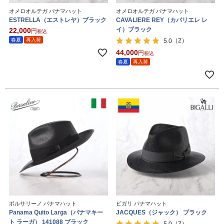
オメロオルテガ パナマハット
オメロオルテガ パナマハット
ESTRELLA（エストレヤ）ブラック
CAVALIERE REY（カバリエレ レ
イ）ブラック
22,000
税込
春夏
再入荷
（2）
5.0
44,000
税込
春夏
再入荷
ボルサリーノ パナマハット
ビガリ パナマハット
Panama Quito Larga（パナマキー
JACQUES（ジャック） ブラック
ト ラーガ） 141088 ブラック
（2）
5.0