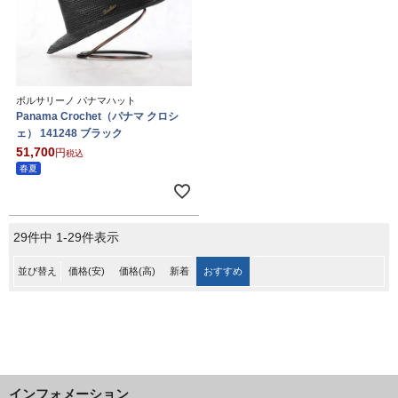
ボルサリーノ パナマハット
Panama Crochet（パナマ クロシ
ェ） 141248 ブラック
51,700
税込
春夏
29
件中
1
-
29
件表示
並び替え
価格(安)
価格(高)
新着
おすすめ
インフォメーション