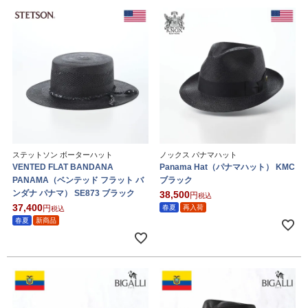
ステットソン ボーターハット
ノックス パナマハット
VENTED FLAT BANDANA
Panama Hat（パナマハット） KMC
PANAMA（ベンテッド フラット バ
ブラック
ンダナ パナマ） SE873 ブラック
38,500
税込
37,400
春夏
再入荷
税込
春夏
新商品