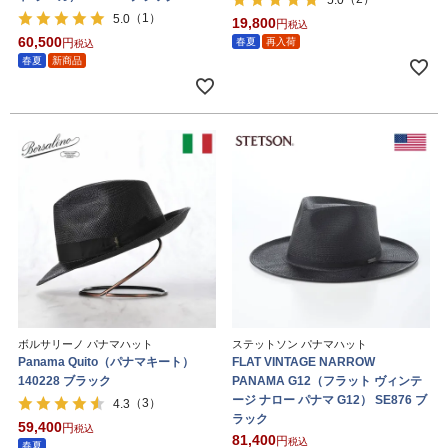
（1）
5.0
19,800
税込
60,500
春夏
再入荷
税込
春夏
新商品
ボルサリーノ パナマハット
ステットソン パナマハット
Panama Quito（パナマキート）
FLAT VINTAGE NARROW
140228 ブラック
PANAMA G12（フラット ヴィンテ
ージ ナロー パナマ G12） SE876 ブ
（3）
4.3
ラック
59,400
税込
81,400
税込
春夏