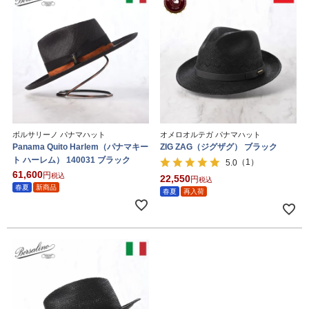
ボルサリーノ パナマハット
オメロオルテガ パナマハット
Panama Quito Harlem（パナマキー
ZIG ZAG（ジグザグ） ブラック
ト ハーレム） 140031 ブラック
（1）
5.0
61,600
税込
22,550
税込
春夏
新商品
春夏
再入荷