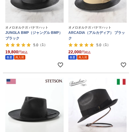
オメロオルテガ パナマハット
オメロオルテガ パナマハット
JUNGLA BMP（ジャングル BMP）
ARCADIA（アルカディア） ブラッ
ブラック
ク
（1）
（1）
5.0
5.0
19,800
22,000
税込
税込
春夏
再入荷
春夏
再入荷