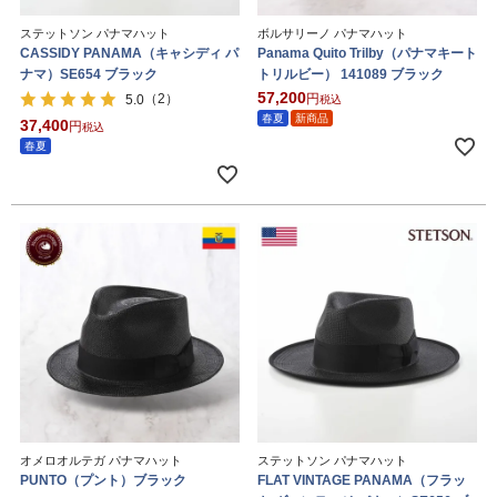
ステットソン パナマハット
ボルサリーノ パナマハット
CASSIDY PANAMA（キャシディ パ
Panama Quito Trilby（パナマキート
ナマ）SE654 ブラック
トリルビー） 141089 ブラック
57,200
（2）
5.0
税込
春夏
新商品
37,400
税込
春夏
オメロオルテガ パナマハット
ステットソン パナマハット
PUNTO（プント）ブラック
FLAT VINTAGE PANAMA（フラッ