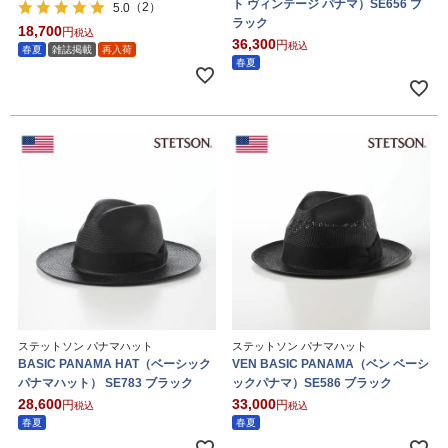
ト ヴィンテージ パナマ）SE656 ブ
（2）
5.0
ラック
18,700
税込
36,300
税込
春夏
雑誌掲載
再入荷
春夏
ステットソン パナマハット
ステットソン パナマハット
BASIC PANAMA HAT（ベーシック
VEN BASIC PANAMA（ベン ベーシ
パナマハット） SE783 ブラック
ックパナマ）SE586 ブラック
28,600
33,000
税込
税込
春夏
春夏