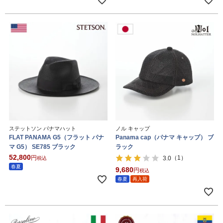
ステットソン パナマハット
ノル キャップ
FLAT PANAMA G5（フラット パナ
Panama cap（パナマ キャップ） ブ
マ G5） SE785 ブラック
ラック
52,800
（1）
3.0
税込
春夏
9,680
税込
春夏
再入荷