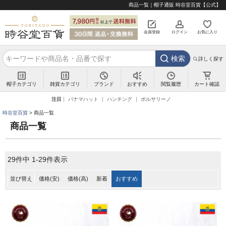
商品一覧｜帽子通販 時谷堂百貨【公式】
会員登録
ログイン
お気に入り
検索
詳しく探す
帽子カテゴリ
雑貨カテゴリ
ブランド
閲覧履歴
カート確認
おすすめ
注目
パナマハット
ハンチング
ボルサリーノ
時谷堂百貨
商品一覧
商品一覧
29
件中
1
-
29
件表示
並び替え
価格(安)
価格(高)
新着
おすすめ