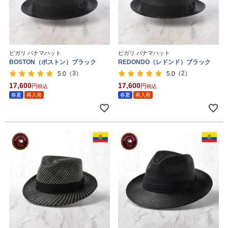
ビガリ パナマハット
ビガリ パナマハット
BOSTON（ボストン）ブラック
REDONDO（レドンド）ブラック
（3）
（2）
5.0
5.0
17,600
17,600
税込
税込
春夏
再入荷
春夏
再入荷