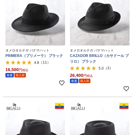
オメロオルテガ パナマハット
オメロオルテガ パナマハット
PRIMERA（プリメーラ） ブラック
CAZADOR BRILLO（カサドール ブ
リロ） ブラック
（11）
4.8
（3）
5.0
16,500
税込
26,400
春夏
再入荷
税込
春夏
再入荷