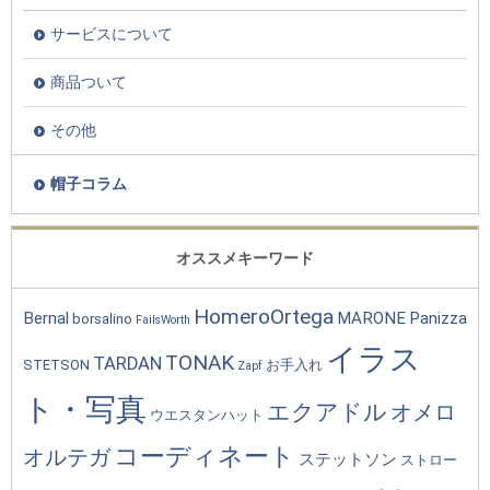
サービスについて
商品ついて
その他
帽子コラム
オススメキーワード
HomeroOrtega
Bernal
MARONE
Panizza
borsalino
FailsWorth
イラス
TONAK
TARDAN
STETSON
お手入れ
Zapf
ト・写真
エクアドル
オメロ
ウエスタンハット
コーディネート
オルテガ
ステットソン
ストロー