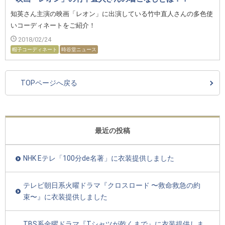
知英さん主演の映画「レオン」に出演している竹中直人さんの多色使
いコーディネートをご紹介！
2018/02/24
帽子コーディネート
時谷堂ニュース
TOPページへ戻る
最近の投稿
NHK Eテレ「100分de名著」に衣装提供しました
テレビ朝日系火曜ドラマ『クロスロード 〜救命救急の約
束〜』に衣装提供しました
TBS系金曜ドラマ『Tシャツが乾くまで』に衣装提供しま