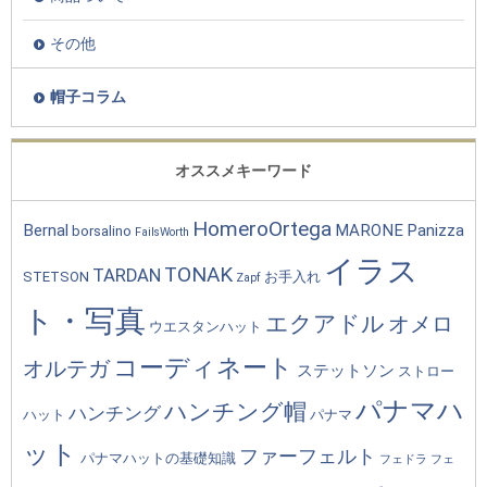
その他
帽子コラム
オススメキーワード
HomeroOrtega
Bernal
MARONE
Panizza
borsalino
FailsWorth
イラス
TONAK
TARDAN
STETSON
お手入れ
Zapf
ト・写真
エクアドル
オメロ
ウエスタンハット
コーディネート
オルテガ
ステットソン
ストロー
パナマハ
ハンチング帽
ハンチング
ハット
パナマ
ット
ファーフェルト
パナマハットの基礎知識
フェドラ
フェ