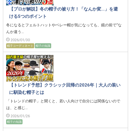
【プロが解説】冬の帽子の被り方！「なんか変…」を避
ける5つのポイント
冬になるとフェルトハットやベレー帽が気になっても、鏡の前で“な
んか違う…
2026/01/30
帽子コーディネート
帽子の知識
【トレンド予想】クラシック回帰の2026年｜大人の装い
に馴染む帽子とは
「トレンドの帽子」と聞くと、若い人向けで自分には関係ないので
は、と感じ…
2026/01/26
帽子の知識