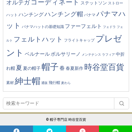
コーディネート
オルテガ
ステットソン
ストロー
パナマハ
ハンチング帽
ハンチング
ハット
パナマ
ット
ファーフェルト
パナマハットの基礎知識
フェドラ
フェ
プレゼ
フェルトハット
フライトキャップ
ルト
ント
ベルナール
ボルサリーノ
中折
メンテナンス
ラフィア
帽子
時谷堂百貨
夏
春
れ帽
夏の帽子
春夏新作
紳士帽
素材
飛行帽
通販
麦わら
© 帽子専門店 時谷堂百貨