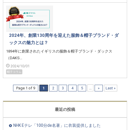
2024年、創業130周年を迎えた服飾＆帽子ブランド・ダ
ックスの魅力とは？
1894年に創業されたイギリスの服飾＆帽子ブランド・ダックス
（DAKS…
2024/10/01
帽子コラム
...
Page 1 of 9
1
2
3
4
5
»
Last »
最近の投稿
NHK Eテレ「100分de名著」に衣装提供しました