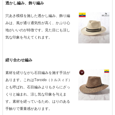
透かし編み、飾り編み
穴あき模様を施した透かし編み、飾り編
みは、風が通り通気性が高く、かぶり心
地がいいのが特徴です。見た目にも涼し
気な印象を与えてくれます。
縒り合わせ編み
素材を縒りながら石目編みを施す手法が
あります。これはTorcido（トルスィド）
とも呼ばれ、石目編みよりもさらにざっ
くりと編まれ、涼し気な印象を与えま
す。素材を縒っているため、はりのある
手触りで重量感があります。