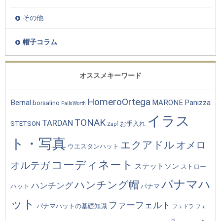
その他
帽子コラム
オススメキーワード
HomeroOrtega
Bernal
MARONE
Panizza
borsalino
FailsWorth
イラス
TONAK
TARDAN
STETSON
お手入れ
Zapf
ト・写真
エクアドル
オメロ
ウエスタンハット
コーディネート
オルテガ
ステットソン
ストロー
パナマハ
ハンチング帽
ハンチング
ハット
パナマ
ット
ファーフェルト
パナマハットの基礎知識
フェドラ
フェ