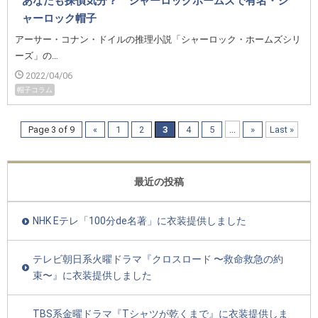
あなたも探偵気分？ シャーロックホームズで有名・シ
ャーロック帽子
アーサー・コナン・ドイルの推理小説「シャーロック・ホームズシリ
ーズ」の…
2022/04/06
帽子コラム
...
Page 3 of 9
«
1
2
3
4
5
»
Last »
最近の投稿
NHK Eテレ「100分de名著」に衣装提供しました
テレビ朝日系火曜ドラマ『クロスロード 〜救命救急の約
束〜』に衣装提供しました
TBS系金曜ドラマ『Tシャツが乾くまで』に衣装提供しま