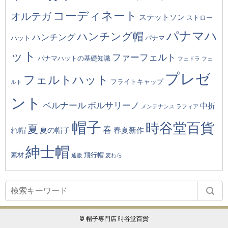
コーディネート
オルテガ
ステットソン
ストロー
パナマハ
ハンチング帽
ハンチング
ハット
パナマ
ット
ファーフェルト
パナマハットの基礎知識
フェドラ
フェ
プレゼ
フェルトハット
フライトキャップ
ルト
ント
ベルナール
ボルサリーノ
中折
メンテナンス
ラフィア
帽子
時谷堂百貨
夏
春
れ帽
夏の帽子
春夏新作
紳士帽
素材
飛行帽
通販
麦わら
© 帽子専門店 時谷堂百貨