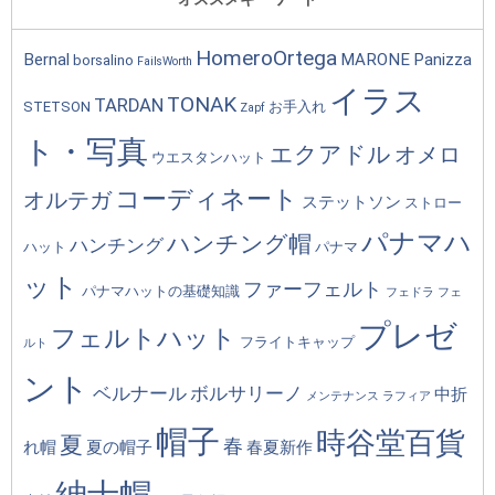
HomeroOrtega
Bernal
MARONE
Panizza
borsalino
FailsWorth
イラス
TONAK
TARDAN
STETSON
お手入れ
Zapf
ト・写真
エクアドル
オメロ
ウエスタンハット
コーディネート
オルテガ
ステットソン
ストロー
パナマハ
ハンチング帽
ハンチング
ハット
パナマ
ット
ファーフェルト
パナマハットの基礎知識
フェドラ
フェ
プレゼ
フェルトハット
フライトキャップ
ルト
ント
ベルナール
ボルサリーノ
中折
メンテナンス
ラフィア
帽子
時谷堂百貨
夏
春
れ帽
夏の帽子
春夏新作