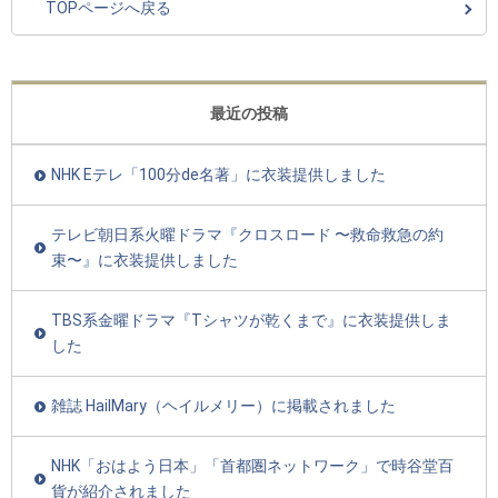
TOPページへ戻る
最近の投稿
NHK Eテレ「100分de名著」に衣装提供しました
テレビ朝日系火曜ドラマ『クロスロード 〜救命救急の約
束〜』に衣装提供しました
TBS系金曜ドラマ『Tシャツが乾くまで』に衣装提供しま
した
雑誌 HailMary（ヘイルメリー）に掲載されました
NHK「おはよう日本」「首都圏ネットワーク」で時谷堂百
貨が紹介されました