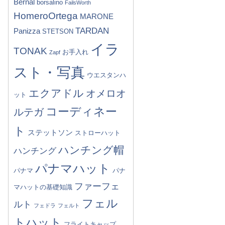
Bernal
borsalino
FailsWorth
HomeroOrtega
MARONE
TARDAN
Panizza
STETSON
イラ
TONAK
お手入れ
Zapf
スト・写真
ウエスタンハ
エクアドル
オメロオ
ット
コーディネー
ルテガ
ト
ステットソン
ストローハット
ハンチング帽
ハンチング
パナマハット
パナマ
パナ
ファーフェ
マハットの基礎知識
フェル
ルト
フェドラ
フェルト
トハット
フライトキャップ