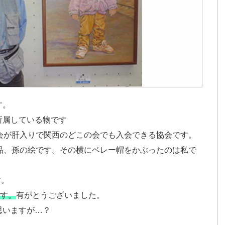
す。
所属している物です
会が肝入りで関西のどこの会でも入会できる協会です。
品、孫の絵です。その横にベレー帽をかぶったのは私で
す。
です。
有がとうございました。
思いますが…？