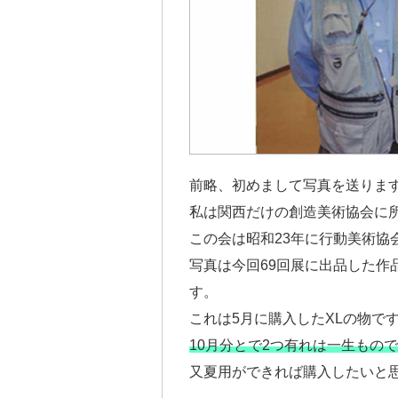
前略、初めまして写真を送りま
私は関西だけの創造美術協会に
この会は昭和23年に行動美術協
写真は今回69回展に出品した作
す。
これは5月に購入したXLの物で
10月分とで2つ有れは一生もの
又夏用ができれば購入したいと