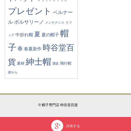
プレゼント
ベルナー
ル
ボルサリーノ
メンテナンス
ラフ
帽
夏
中折れ帽
夏の帽子
ィア
子
時谷堂百
春
春夏新作
紳士帽
貨
素材
飛行帽
通販
麦わら
© 帽子専門店 時谷堂百貨
共有する