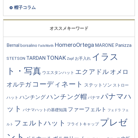
帽子コラム
オススメキーワード
HomeroOrtega
Bernal
MARONE
Panizza
borsalino
FailsWorth
イラス
TONAK
TARDAN
STETSON
お手入れ
Zapf
ト・写真
エクアドル
オメロ
ウエスタンハット
コーディネート
オルテガ
ステットソン
ストロー
パナマハ
ハンチング帽
ハンチング
ハット
パナマ
ット
ファーフェルト
パナマハットの基礎知識
フェドラ
フェ
プレゼ
フェルトハット
フライトキャップ
ルト
ント