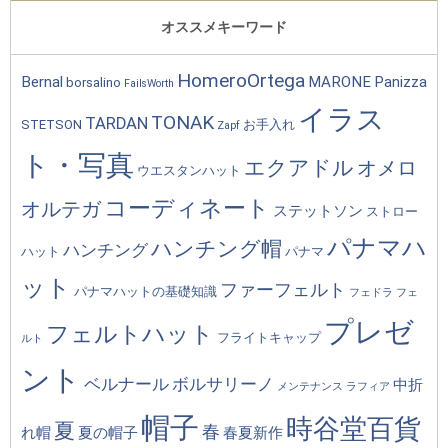
オススメキーワード
HomeroOrtega
Bernal
MARONE
Panizza
borsalino
FailsWorth
イラス
TONAK
TARDAN
STETSON
お手入れ
Zapf
ト・写真
エクアドル
オメロ
ウエスタンハット
コーディネート
オルテガ
ステットソン
ストロー
パナマハ
ハンチング帽
ハンチング
ハット
パナマ
ット
ファーフェルト
パナマハットの基礎知識
フェドラ
フェ
プレゼ
フェルトハット
フライトキャップ
ルト
ント
ベルナール
ボルサリーノ
中折
メンテナンス
ラフィア
帽子
時谷堂百貨
夏
春
れ帽
夏の帽子
春夏新作