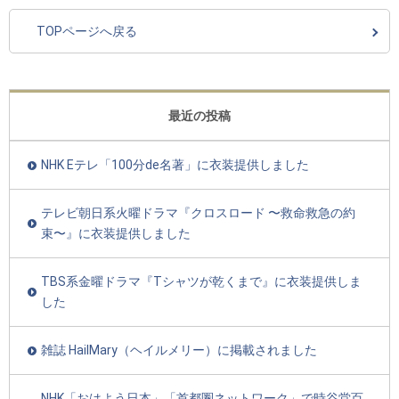
TOPページへ戻る
最近の投稿
NHK Eテレ「100分de名著」に衣装提供しました
テレビ朝日系火曜ドラマ『クロスロード 〜救命救急の約
束〜』に衣装提供しました
TBS系金曜ドラマ『Tシャツが乾くまで』に衣装提供しま
した
雑誌 HailMary（ヘイルメリー）に掲載されました
NHK「おはよう日本」「首都圏ネットワーク」で時谷堂百