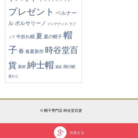
プレゼント
ベルナー
ル
ボルサリーノ
メンテナンス
ラフ
帽
夏
中折れ帽
夏の帽子
ィア
子
時谷堂百
春
春夏新作
紳士帽
貨
素材
飛行帽
通販
麦わら
© 帽子専門店 時谷堂百貨
共有する