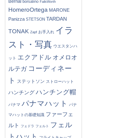
Bernal
borsalino
FailsWorth
HomeroOrtega
MARONE
TARDAN
Panizza
STETSON
イラ
TONAK
お手入れ
Zapf
スト・写真
ウエスタンハ
エクアドル
オメロオ
ット
コーディネー
ルテガ
ト
ステットソン
ストローハット
ハンチング帽
ハンチング
パナマハット
パナマ
パナ
ファーフェ
マハットの基礎知識
フェル
ルト
フェドラ
フェルト
トハット
フライトキャップ