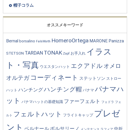
帽子コラム
オススメキーワード
HomeroOrtega
Bernal
MARONE
Panizza
borsalino
FailsWorth
イラス
TONAK
TARDAN
STETSON
お手入れ
Zapf
ト・写真
エクアドル
オメロ
ウエスタンハット
コーディネート
オルテガ
ステットソン
ストロー
パナマハ
ハンチング帽
ハンチング
ハット
パナマ
ット
ファーフェルト
パナマハットの基礎知識
フェドラ
フェ
プレゼ
フェルトハット
フライトキャップ
ルト
ント
ベルナール
ボルサリーノ
中折
メンテナンス
ラフィア