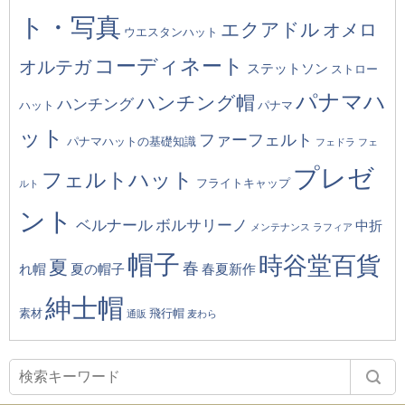
ト・写真
エクアドル
オメロ
ウエスタンハット
コーディネート
オルテガ
ステットソン
ストロー
パナマハ
ハンチング帽
ハンチング
ハット
パナマ
ット
ファーフェルト
パナマハットの基礎知識
フェドラ
フェ
プレゼ
フェルトハット
フライトキャップ
ルト
ント
ベルナール
ボルサリーノ
中折
メンテナンス
ラフィア
帽子
時谷堂百貨
夏
春
れ帽
夏の帽子
春夏新作
紳士帽
素材
飛行帽
通販
麦わら