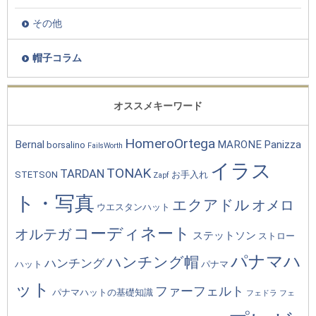
その他
帽子コラム
オススメキーワード
HomeroOrtega
Bernal
MARONE
Panizza
borsalino
FailsWorth
イラス
TONAK
TARDAN
STETSON
お手入れ
Zapf
ト・写真
エクアドル
オメロ
ウエスタンハット
コーディネート
オルテガ
ステットソン
ストロー
パナマハ
ハンチング帽
ハンチング
ハット
パナマ
ット
ファーフェルト
パナマハットの基礎知識
フェドラ
フェ