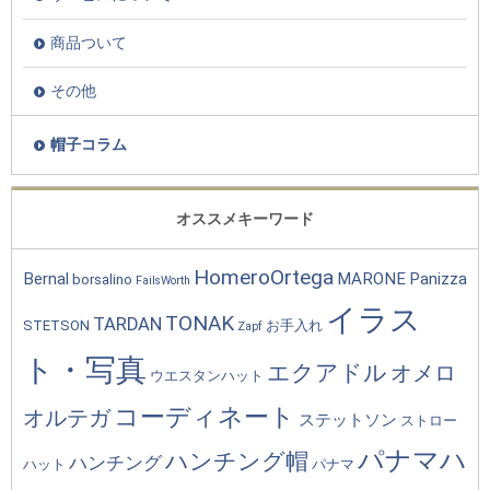
商品ついて
その他
帽子コラム
オススメキーワード
HomeroOrtega
Bernal
MARONE
Panizza
borsalino
FailsWorth
イラス
TONAK
TARDAN
STETSON
お手入れ
Zapf
ト・写真
エクアドル
オメロ
ウエスタンハット
コーディネート
オルテガ
ステットソン
ストロー
パナマハ
ハンチング帽
ハンチング
ハット
パナマ