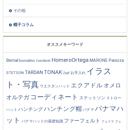
その他
帽子コラム
オススメキーワード
HomeroOrtega
Bernal
MARONE
Panizza
borsalino
FailsWorth
イラス
TONAK
TARDAN
STETSON
お手入れ
Zapf
ト・写真
エクアドル
オメロ
ウエスタンハット
コーディネート
オルテガ
ステットソン
ストロー
パナマハ
ハンチング帽
ハンチング
ハット
パナマ
ット
ファーフェルト
パナマハットの基礎知識
フェドラ
フェ