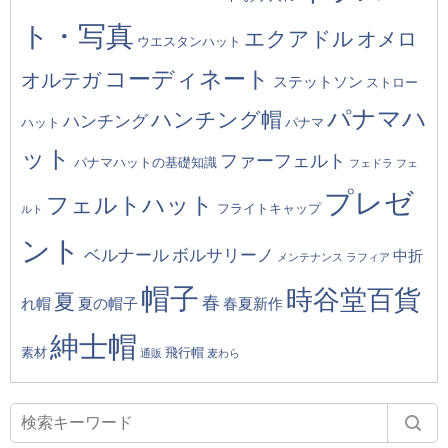
ト・写真
エクアドル
オメロ
ウエスタンハット
コーディネート
オルテガ
ステットソン
ストロー
パナマハ
ハンチング帽
ハンチング
ハット
パナマ
ット
ファーフェルト
パナマハットの基礎知識
フェドラ
フェ
プレゼ
フェルトハット
フライトキャップ
ルト
ント
ベルナール
ボルサリーノ
中折
メンテナンス
ラフィア
帽子
時谷堂百貨
夏
春
れ帽
夏の帽子
春夏新作
紳士帽
素材
飛行帽
通販
麦わら