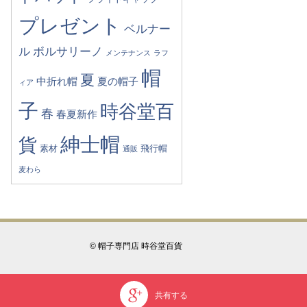
プレゼント
ベルナー
ル
ボルサリーノ
メンテナンス
ラフ
帽
夏
中折れ帽
夏の帽子
ィア
子
時谷堂百
春
春夏新作
紳士帽
貨
素材
飛行帽
通販
麦わら
© 帽子専門店 時谷堂百貨
共有する