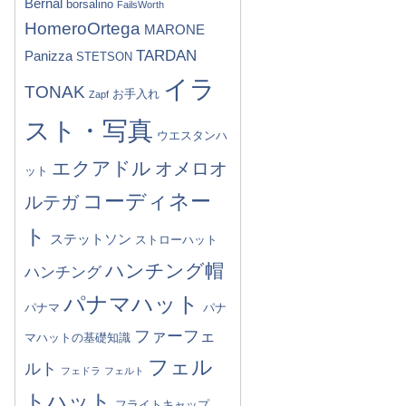
Bernal
borsalino
FailsWorth
HomeroOrtega
MARONE
TARDAN
Panizza
STETSON
イラ
TONAK
お手入れ
Zapf
スト・写真
ウエスタンハ
エクアドル
オメロオ
ット
コーディネー
ルテガ
ト
ステットソン
ストローハット
ハンチング帽
ハンチング
パナマハット
パナマ
パナ
ファーフェ
マハットの基礎知識
フェル
ルト
フェドラ
フェルト
トハット
フライトキャップ