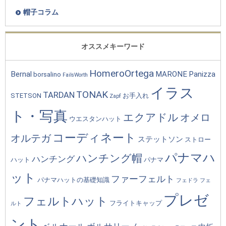
帽子コラム
オススメキーワード
HomeroOrtega
Bernal
MARONE
Panizza
borsalino
FailsWorth
イラス
TONAK
TARDAN
STETSON
お手入れ
Zapf
ト・写真
エクアドル
オメロ
ウエスタンハット
コーディネート
オルテガ
ステットソン
ストロー
パナマハ
ハンチング帽
ハンチング
ハット
パナマ
ット
ファーフェルト
パナマハットの基礎知識
フェドラ
フェ
プレゼ
フェルトハット
フライトキャップ
ルト
ント