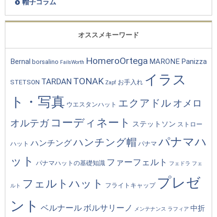
帽子コラム
オススメキーワード
HomeroOrtega
Bernal
MARONE
Panizza
borsalino
FailsWorth
イラス
TONAK
TARDAN
STETSON
お手入れ
Zapf
ト・写真
エクアドル
オメロ
ウエスタンハット
コーディネート
オルテガ
ステットソン
ストロー
パナマハ
ハンチング帽
ハンチング
ハット
パナマ
ット
ファーフェルト
パナマハットの基礎知識
フェドラ
フェ
プレゼ
フェルトハット
フライトキャップ
ルト
ント
ベルナール
ボルサリーノ
中折
メンテナンス
ラフィア