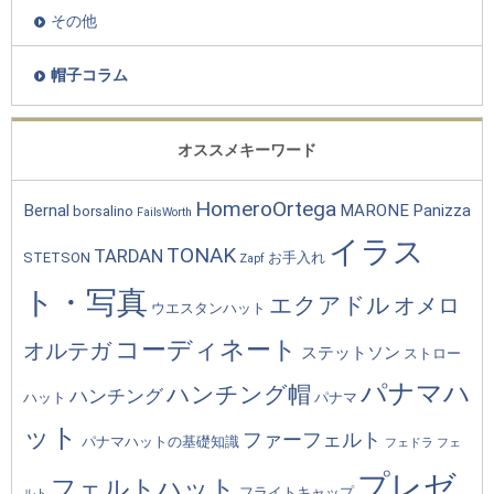
その他
帽子コラム
オススメキーワード
HomeroOrtega
Bernal
MARONE
Panizza
borsalino
FailsWorth
イラス
TONAK
TARDAN
STETSON
お手入れ
Zapf
ト・写真
エクアドル
オメロ
ウエスタンハット
コーディネート
オルテガ
ステットソン
ストロー
パナマハ
ハンチング帽
ハンチング
ハット
パナマ
ット
ファーフェルト
パナマハットの基礎知識
フェドラ
フェ
プレゼ
フェルトハット
フライトキャップ
ルト