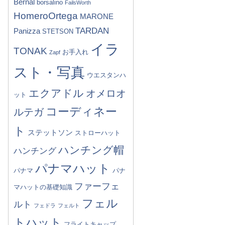
Bernal
borsalino
FailsWorth
HomeroOrtega
MARONE
TARDAN
Panizza
STETSON
イラ
TONAK
お手入れ
Zapf
スト・写真
ウエスタンハ
エクアドル
オメロオ
ット
コーディネー
ルテガ
ト
ステットソン
ストローハット
ハンチング帽
ハンチング
パナマハット
パナマ
パナ
ファーフェ
マハットの基礎知識
フェル
ルト
フェドラ
フェルト
トハット
フライトキャップ