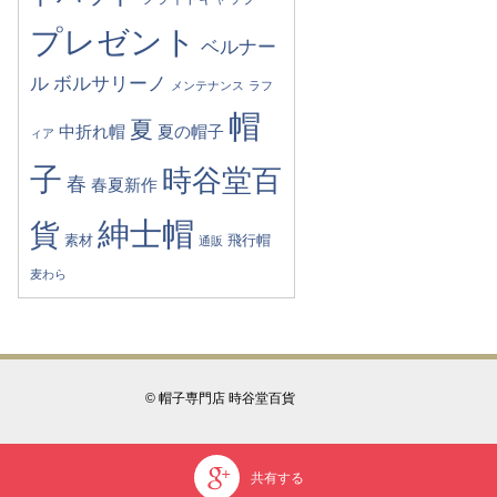
プレゼント
ベルナー
ル
ボルサリーノ
メンテナンス
ラフ
帽
夏
中折れ帽
夏の帽子
ィア
子
時谷堂百
春
春夏新作
紳士帽
貨
素材
飛行帽
通販
麦わら
© 帽子専門店 時谷堂百貨
共有する