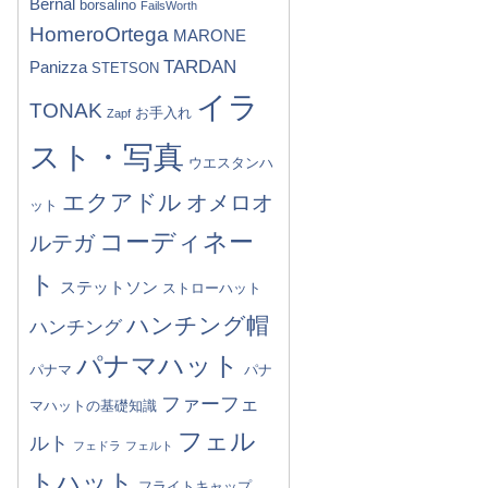
Bernal
borsalino
FailsWorth
HomeroOrtega
MARONE
TARDAN
Panizza
STETSON
イラ
TONAK
お手入れ
Zapf
スト・写真
ウエスタンハ
エクアドル
オメロオ
ット
コーディネー
ルテガ
ト
ステットソン
ストローハット
ハンチング帽
ハンチング
パナマハット
パナマ
パナ
ファーフェ
マハットの基礎知識
フェル
ルト
フェドラ
フェルト
トハット
フライトキャップ