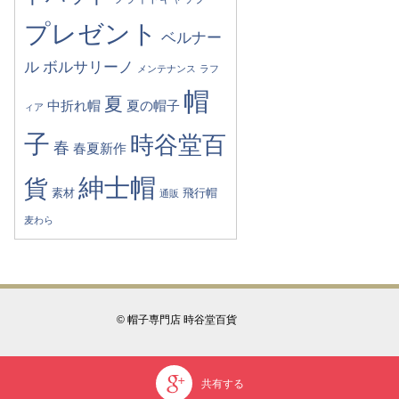
プレゼント
ベルナー
ル
ボルサリーノ
メンテナンス
ラフ
帽
夏
中折れ帽
夏の帽子
ィア
子
時谷堂百
春
春夏新作
紳士帽
貨
素材
飛行帽
通販
麦わら
© 帽子専門店 時谷堂百貨
共有する