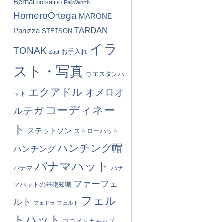
Bernal
borsalino
FailsWorth
HomeroOrtega
MARONE
TARDAN
Panizza
STETSON
イラ
TONAK
お手入れ
Zapf
スト・写真
ウエスタンハ
エクアドル
オメロオ
ット
コーディネー
ルテガ
ト
ステットソン
ストローハット
ハンチング帽
ハンチング
パナマハット
パナマ
パナ
ファーフェ
マハットの基礎知識
フェル
ルト
フェドラ
フェルト
トハット
フライトキャップ