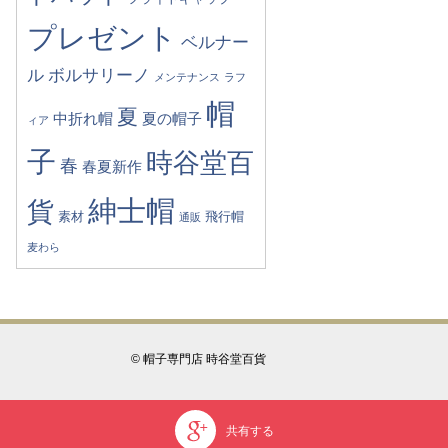
プレゼント
ベルナー
ル
ボルサリーノ
メンテナンス
ラフ
帽
夏
中折れ帽
夏の帽子
ィア
子
時谷堂百
春
春夏新作
紳士帽
貨
素材
飛行帽
通販
麦わら
© 帽子専門店 時谷堂百貨
共有する