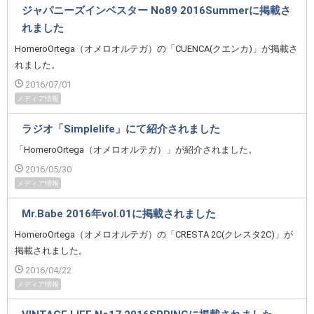
ジャパニーズインベスター No89 2016Summerに掲載さ
れました
HomeroOrtega（オメロオルテガ）の「CUENCA(クエンカ)」が掲載さ
れました。
2016/07/01
メディア情報
ラジオ「Simplelife」にて紹介されました
「HomeroOrtega（オメロオルテガ）」が紹介されました。
2016/05/30
メディア情報
Mr.Babe 2016年vol.01に掲載されました
HomeroOrtega（オメロオルテガ）の「CRESTA 2C(クレスタ2C)」が
掲載されました。
2016/04/22
メディア情報