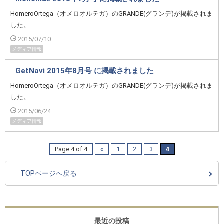
HomeroOrtega（オメロオルテガ）のGRANDE(グランデ)が掲載されま
した。
2015/07/10
メディア情報
GetNavi 2015年8月号 に掲載されました
HomeroOrtega（オメロオルテガ）のGRANDE(グランデ)が掲載されま
した。
2015/06/24
メディア情報
Page 4 of 4
«
1
2
3
4
TOPページへ戻る
最近の投稿