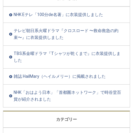
NHK Eテレ「100分de名著」に衣装提供しました
テレビ朝日系火曜ドラマ『クロスロード 〜救命救急の約
束〜』に衣装提供しました
TBS系金曜ドラマ『Tシャツが乾くまで』に衣装提供しま
した
雑誌 HailMary（ヘイルメリー）に掲載されました
NHK「おはよう日本」「首都圏ネットワーク」で時谷堂百
貨が紹介されました
カテゴリー