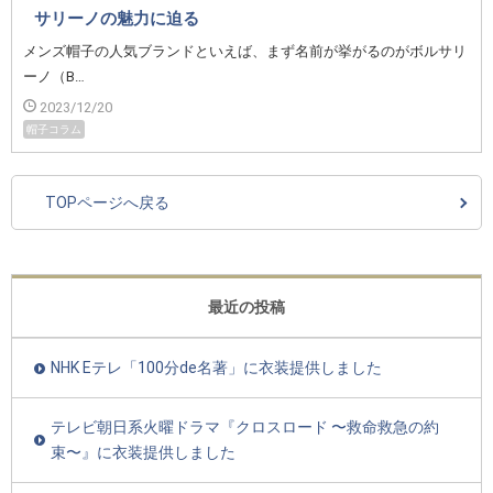
サリーノの魅力に迫る
メンズ帽子の人気ブランドといえば、まず名前が挙がるのがボルサリ
ーノ（B…
2023/12/20
帽子コラム
TOPページへ戻る
最近の投稿
NHK Eテレ「100分de名著」に衣装提供しました
テレビ朝日系火曜ドラマ『クロスロード 〜救命救急の約
束〜』に衣装提供しました