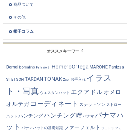
商品ついて
その他
帽子コラム
オススメキーワード
HomeroOrtega
Bernal
MARONE
Panizza
borsalino
FailsWorth
イラス
TONAK
TARDAN
STETSON
お手入れ
Zapf
ト・写真
エクアドル
オメロ
ウエスタンハット
コーディネート
オルテガ
ステットソン
ストロー
パナマハ
ハンチング帽
ハンチング
ハット
パナマ
ット
ファーフェルト
パナマハットの基礎知識
フェドラ
フェ