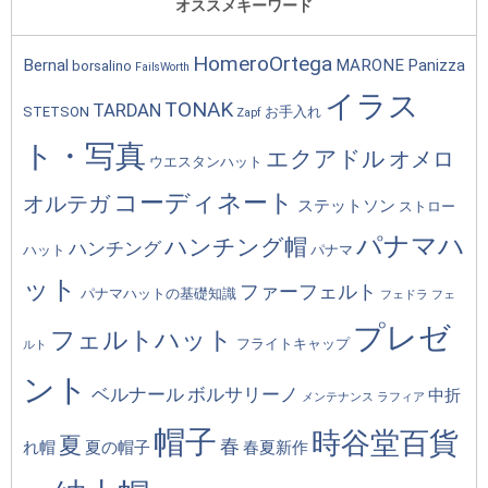
オススメキーワード
HomeroOrtega
Bernal
MARONE
Panizza
borsalino
FailsWorth
イラス
TONAK
TARDAN
STETSON
お手入れ
Zapf
ト・写真
エクアドル
オメロ
ウエスタンハット
コーディネート
オルテガ
ステットソン
ストロー
パナマハ
ハンチング帽
ハンチング
ハット
パナマ
ット
ファーフェルト
パナマハットの基礎知識
フェドラ
フェ
プレゼ
フェルトハット
フライトキャップ
ルト
ント
ベルナール
ボルサリーノ
中折
メンテナンス
ラフィア
帽子
時谷堂百貨
夏
春
れ帽
夏の帽子
春夏新作