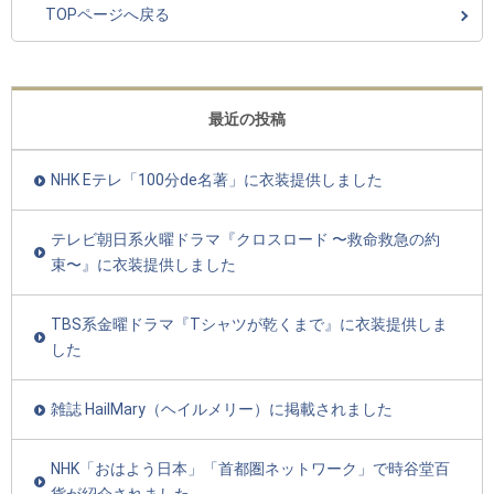
TOPページへ戻る
最近の投稿
NHK Eテレ「100分de名著」に衣装提供しました
テレビ朝日系火曜ドラマ『クロスロード 〜救命救急の約
束〜』に衣装提供しました
TBS系金曜ドラマ『Tシャツが乾くまで』に衣装提供しま
した
雑誌 HailMary（ヘイルメリー）に掲載されました
NHK「おはよう日本」「首都圏ネットワーク」で時谷堂百