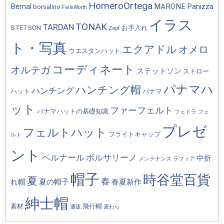
HomeroOrtega
Bernal
MARONE
Panizza
borsalino
FailsWorth
イラス
TONAK
TARDAN
STETSON
お手入れ
Zapf
ト・写真
エクアドル
オメロ
ウエスタンハット
コーディネート
オルテガ
ステットソン
ストロー
パナマハ
ハンチング帽
ハンチング
ハット
パナマ
ット
ファーフェルト
パナマハットの基礎知識
フェドラ
フェ
プレゼ
フェルトハット
フライトキャップ
ルト
ント
ベルナール
ボルサリーノ
中折
メンテナンス
ラフィア
帽子
時谷堂百貨
夏
春
れ帽
夏の帽子
春夏新作
紳士帽
素材
飛行帽
通販
麦わら