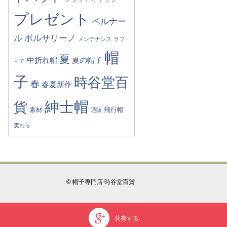
プレゼント
ベルナー
ル
ボルサリーノ
メンテナンス
ラフ
帽
夏
中折れ帽
夏の帽子
ィア
子
時谷堂百
春
春夏新作
紳士帽
貨
素材
飛行帽
通販
麦わら
© 帽子専門店 時谷堂百貨
共有する