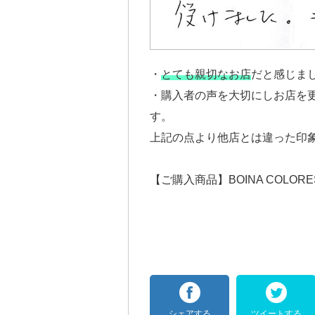
・
とても親切なお店
だと感じま
・購入者の声を大切にしお店を
す。
上記の点より他店とは違った印
【ご購入商品】BOINA COLOR
シェアする
ツイートする