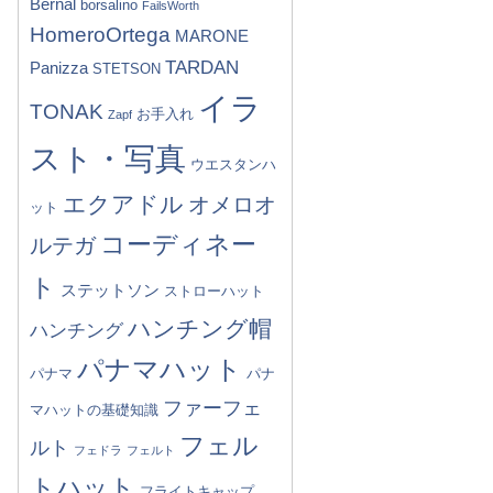
Bernal
borsalino
FailsWorth
HomeroOrtega
MARONE
TARDAN
Panizza
STETSON
イラ
TONAK
お手入れ
Zapf
スト・写真
ウエスタンハ
エクアドル
オメロオ
ット
コーディネー
ルテガ
ト
ステットソン
ストローハット
ハンチング帽
ハンチング
パナマハット
パナマ
パナ
ファーフェ
マハットの基礎知識
フェル
ルト
フェドラ
フェルト
トハット
フライトキャップ