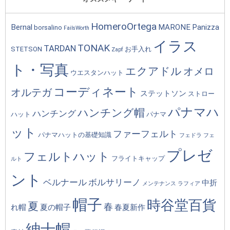
HomeroOrtega
Bernal
MARONE
Panizza
borsalino
FailsWorth
イラス
TONAK
TARDAN
STETSON
お手入れ
Zapf
ト・写真
エクアドル
オメロ
ウエスタンハット
コーディネート
オルテガ
ステットソン
ストロー
パナマハ
ハンチング帽
ハンチング
ハット
パナマ
ット
ファーフェルト
パナマハットの基礎知識
フェドラ
フェ
プレゼ
フェルトハット
フライトキャップ
ルト
ント
ベルナール
ボルサリーノ
中折
メンテナンス
ラフィア
帽子
時谷堂百貨
夏
春
れ帽
夏の帽子
春夏新作
紳士帽