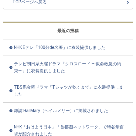
TOPページへ戻る
最近の投稿
NHK Eテレ「100分de名著」に衣装提供しました
テレビ朝日系火曜ドラマ『クロスロード 〜救命救急の約
束〜』に衣装提供しました
TBS系金曜ドラマ『Tシャツが乾くまで』に衣装提供しま
した
雑誌 HailMary（ヘイルメリー）に掲載されました
NHK「おはよう日本」「首都圏ネットワーク」で時谷堂百
貨が紹介されました