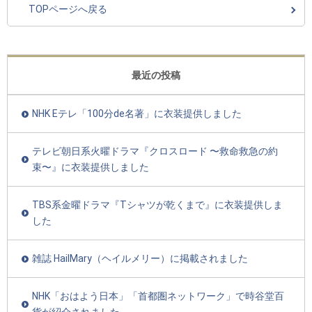
TOPページへ戻る
最近の投稿
NHK Eテレ「100分de名著」に衣装提供しました
テレビ朝日系火曜ドラマ『クロスロード 〜救命救急の約
束〜』に衣装提供しました
TBS系金曜ドラマ『Tシャツが乾くまで』に衣装提供しま
した
雑誌 HailMary（ヘイルメリー）に掲載されました
NHK「おはよう日本」「首都圏ネットワーク」で時谷堂百