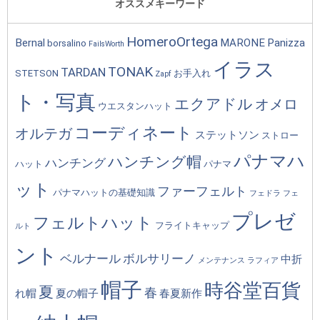
オススメキーワード
HomeroOrtega
Bernal
MARONE
Panizza
borsalino
FailsWorth
イラス
TONAK
TARDAN
STETSON
お手入れ
Zapf
ト・写真
エクアドル
オメロ
ウエスタンハット
コーディネート
オルテガ
ステットソン
ストロー
パナマハ
ハンチング帽
ハンチング
ハット
パナマ
ット
ファーフェルト
パナマハットの基礎知識
フェドラ
フェ
プレゼ
フェルトハット
フライトキャップ
ルト
ント
ベルナール
ボルサリーノ
中折
メンテナンス
ラフィア
帽子
時谷堂百貨
夏
春
れ帽
夏の帽子
春夏新作