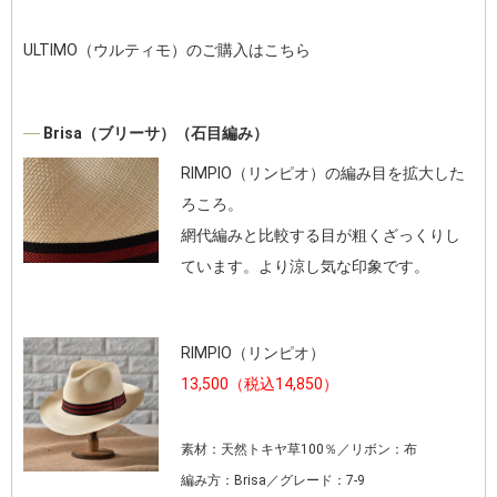
ULTIMO（ウルティモ）のご購入はこちら
Brisa（ブリーサ）（石目編み）
RIMPIO（リンピオ）の編み目を拡大した
ろころ。
網代編みと比較する目が粗くざっくりし
ています。より涼し気な印象です。
RIMPIO（リンピオ）
13,500（税込14,850）
素材：天然トキヤ草100％／リボン：布
編み方：Brisa／グレード：7-9