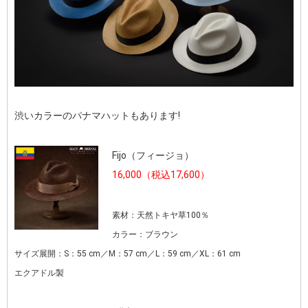
渋いカラーのパナマハットもあります!
Fijo（フィージョ）
16,000（税込17,600）
素材：天然トキヤ草100％
カラー：ブラウン
サイズ展開：S：55 cm／M：57 cm／L：59 cm／XL：61 cm
エクアドル製