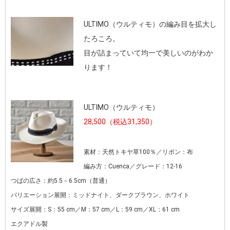
ULTIMO（ウルティモ）の編み目を拡大し
たろころ。
目が詰まっていて均一で美しいのがわか
ります！
ULTIMO（ウルティモ）
28,500（税込31,350）
素材：天然トキヤ草100％／リボン：布
編み方：Cuenca／グレード：12-16
つばの広さ：約5.5－6.5cm（普通）
バリエーション展開：ミッドナイト、ダークブラウン、ホワイト
サイズ展開：S：55 cm／M：57 cm／L：59 cm／XL：61 cm
エクアドル製