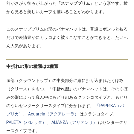
前がさがり後ろが上がった
「スナップブリム」
という形です。横
から見ると美しいカーブを描いることがわかります。
このスナップブリムの形のパナマハットは、普通にポンっと被る
だけで表情豊かにカッコよく被りこなすことができると、たいへ
ん人気があります。
中折れの形の種類は2種類
頂部（クラウントップ）の中央部分に縦に折り込まれたくぼみ
（クリース）をもつ、
「中折れ型」
のパナマハットは、そのくぼ
みの形によって真ん中にもどりのあるクラシコタイプと、もどり
のないセンタークリースタイプに分かれます。
「PAPRIKA（パ
プリカ）
、
Acuarela（アクアレーラ）
はクラシコタイプ、
PALETA（パレッタ）
、
ALIANZA（アリアンサ）
はセンタークリ
ースタイプです。