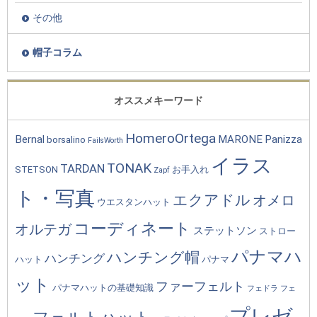
その他
帽子コラム
オススメキーワード
HomeroOrtega
Bernal
MARONE
Panizza
borsalino
FailsWorth
イラス
TONAK
TARDAN
STETSON
お手入れ
Zapf
ト・写真
エクアドル
オメロ
ウエスタンハット
コーディネート
オルテガ
ステットソン
ストロー
パナマハ
ハンチング帽
ハンチング
ハット
パナマ
ット
ファーフェルト
パナマハットの基礎知識
フェドラ
フェ
プレゼ