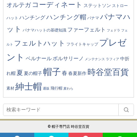
コーディネート
オルテガ
ステットソン
ストロー
パナマハ
ハンチング帽
ハンチング
ハット
パナマ
ット
ファーフェルト
パナマハットの基礎知識
フェドラ
フェ
プレゼ
フェルトハット
フライトキャップ
ルト
ント
ベルナール
ボルサリーノ
中折
メンテナンス
ラフィア
帽子
時谷堂百貨
夏
春
れ帽
夏の帽子
春夏新作
紳士帽
素材
飛行帽
通販
麦わら
© 帽子専門店 時谷堂百貨