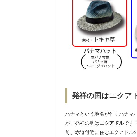
発祥の国はエクア
パナマという地名が付くパナマ
が、発祥の地は
エクアドル
です
前、赤道付近に住むエクアドル