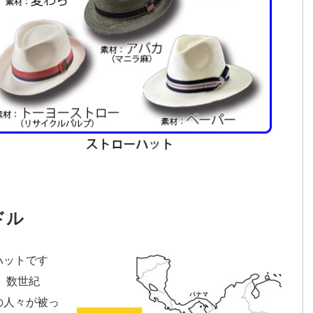
ドル
ハットです
！
数世紀
の人々が被っ