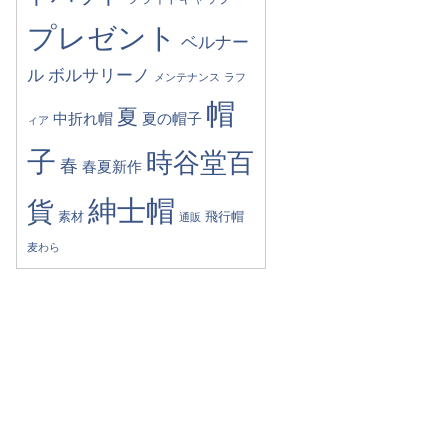
プレゼント
ベルナー
ル
ボルサリーノ
メンテナンス
ラフ
帽
夏
中折れ帽
夏の帽子
ィア
子
時谷堂百
春
春夏新作
紳士帽
貨
素材
飛行帽
通販
麦わら