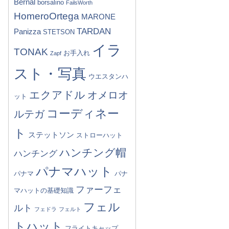
Bernal
borsalino
FailsWorth
HomeroOrtega
MARONE
TARDAN
Panizza
STETSON
イラ
TONAK
お手入れ
Zapf
スト・写真
ウエスタンハ
エクアドル
オメロオ
ット
コーディネー
ルテガ
ト
ステットソン
ストローハット
ハンチング帽
ハンチング
パナマハット
パナマ
パナ
ファーフェ
マハットの基礎知識
フェル
ルト
フェドラ
フェルト
トハット
フライトキャップ