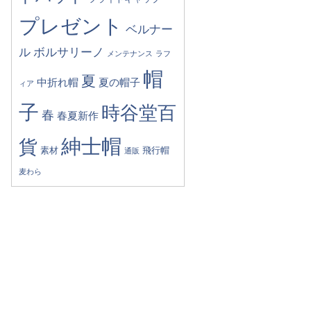
プレゼント
ベルナー
ル
ボルサリーノ
メンテナンス
ラフ
帽
夏
中折れ帽
夏の帽子
ィア
子
時谷堂百
春
春夏新作
紳士帽
貨
素材
飛行帽
通販
麦わら