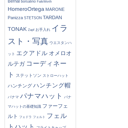
Bernal
borsalino
FailsWorth
HomeroOrtega
MARONE
TARDAN
Panizza
STETSON
イラ
TONAK
お手入れ
Zapf
スト・写真
ウエスタンハ
エクアドル
オメロオ
ット
コーディネー
ルテガ
ト
ステットソン
ストローハット
ハンチング帽
ハンチング
パナマハット
パナマ
パナ
ファーフェ
マハットの基礎知識
フェル
ルト
フェドラ
フェルト
トハット
フライトキャップ