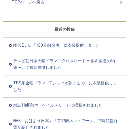
TOPページへ戻る
最近の投稿
NHK Eテレ「100分de名著」に衣装提供しました
テレビ朝日系火曜ドラマ『クロスロード 〜救命救急の約
束〜』に衣装提供しました
TBS系金曜ドラマ『Tシャツが乾くまで』に衣装提供しま
した
雑誌 HailMary（ヘイルメリー）に掲載されました
NHK「おはよう日本」「首都圏ネットワーク」で時谷堂百
貨が紹介されました