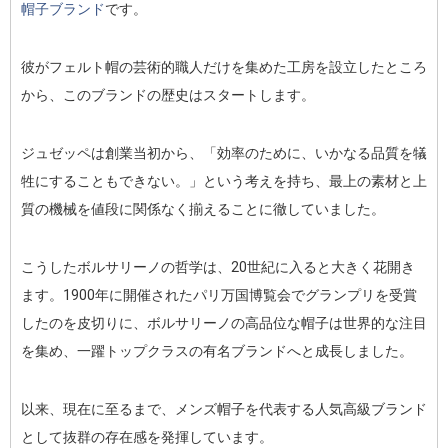
帽子ブランド
です。
彼がフェルト帽の芸術的職人だけを集めた工房を設立したところ
から、このブランドの歴史はスタートします。
ジュゼッペは創業当初から、「効率のために、いかなる品質を犠
牲にすることもできない。」という考えを持ち、最上の素材と上
質の機械を値段に関係なく揃えることに徹していました。
こうしたボルサリーノの哲学は、20世紀に入ると大きく花開き
ます。1900年に開催されたパリ万国博覧会でグランプリを受賞
したのを皮切りに、ボルサリーノの高品位な帽子は世界的な注目
を集め、一躍トップクラスの有名ブランドへと成長しました。
以来、現在に至るまで、メンズ帽子を代表する人気高級ブランド
として抜群の存在感を発揮しています。