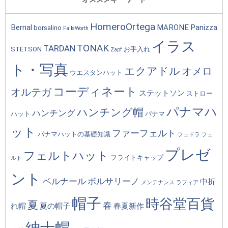
HomeroOrtega
Bernal
MARONE
Panizza
borsalino
FailsWorth
イラス
TONAK
TARDAN
STETSON
お手入れ
Zapf
ト・写真
エクアドル
オメロ
ウエスタンハット
コーディネート
オルテガ
ステットソン
ストロー
パナマハ
ハンチング帽
ハンチング
ハット
パナマ
ット
ファーフェルト
パナマハットの基礎知識
フェドラ
フェ
プレゼ
フェルトハット
フライトキャップ
ルト
ント
ベルナール
ボルサリーノ
中折
メンテナンス
ラフィア
帽子
時谷堂百貨
夏
春
れ帽
夏の帽子
春夏新作